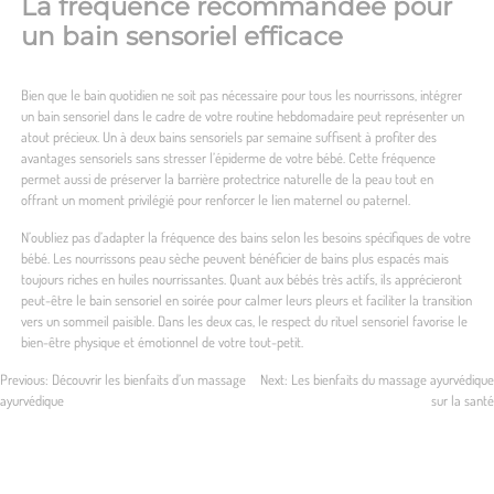
La fréquence recommandée pour
un bain sensoriel efficace
Bien que le bain quotidien ne soit pas nécessaire pour tous les nourrissons, intégrer
un bain sensoriel dans le cadre de votre routine hebdomadaire peut représenter un
atout précieux. Un à deux bains sensoriels par semaine suffisent à profiter des
avantages sensoriels sans stresser l’épiderme de votre bébé. Cette fréquence
permet aussi de préserver la barrière protectrice naturelle de la peau tout en
offrant un moment privilégié pour renforcer le lien maternel ou paternel.
N’oubliez pas d’adapter la fréquence des bains selon les besoins spécifiques de votre
bébé. Les nourrissons peau sèche peuvent bénéficier de bains plus espacés mais
toujours riches en huiles nourrissantes. Quant aux bébés très actifs, ils apprécieront
peut-être le bain sensoriel en soirée pour calmer leurs pleurs et faciliter la transition
vers un sommeil paisible. Dans les deux cas, le respect du rituel sensoriel favorise le
bien-être physique et émotionnel de votre tout-petit.
Previous:
Découvrir les bienfaits d’un massage
Next:
Les bienfaits du massage ayurvédique
ayurvédique
sur la santé
Navigation
de