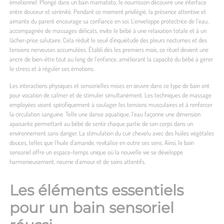
émotionnel. Plongé dans un bain mamatoto, le nourrisson découvre une interface
entre douceur et sérénité. Pendant ce moment privilégié, la présence attentive et
aimante du parent encourage sa confiance en soi. L’enveloppe protectrice de l’eau,
accompagnée de massages délicats, invite le bébé à une relaxation totale et à un
lâcher-prise salutaire. Cela réduit le seuil d’inquiétude des pleurs nocturnes et des
tensions nerveuses accumulées. Établi dès les premiers mois, ce rituel devient une
ancre de bien-être tout au long de l’enfance, améliorant la capacité du bébé à gérer
le stress et à réguler ses émotions.
Les interactions physiques et sensorielles mises en œuvre dans ce type de bain ont
pour vocation de calmer et de stimuler simultanément. Les techniques de massage
employées visent spécifiquement à soulager les tensions musculaires et à renforcer
la circulation sanguine. Telle une danse aquatique, l’eau façonne une dimension
apaisante permettant au bébé de sentir chaque partie de son corps dans un
environnement sans danger. La stimulation du cuir chevelu avec des huiles végétales
douces, telles que l’huile d’amande, revitalise en outre ses sens. Ainsi, le bain
sensoriel offre un espace-temps unique où la nouvelle vie se développe
harmonieusement, nourrie d’amour et de soins attentifs.
Les éléments essentiels
pour un bain sensoriel