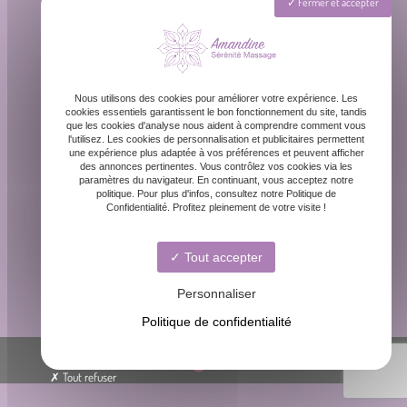
Fermer et accepter
Lundi - Dimanche : 8h - 20h
Nous utilisons des cookies pour améliorer votre expérience. Les
cookies essentiels garantissent le bon fonctionnement du site, tandis
que les cookies d'analyse nous aident à comprendre comment vous
l'utilisez. Les cookies de personnalisation et publicitaires permettent
une expérience plus adaptée à vos préférences et peuvent afficher
des annonces pertinentes. Vous contrôlez vos cookies via les
paramètres du navigateur. En continuant, vous acceptez notre
contact@amandinemassage.fr
politique. Pour plus d'infos, consultez notre Politique de
Confidentialité. Profitez pleinement de votre visite !
Tout accepter
06 87 31 87 39
Personnaliser
Politique de confidentialité
© Amandine sérénité massage -
-
Mentions légales
Tout refuser