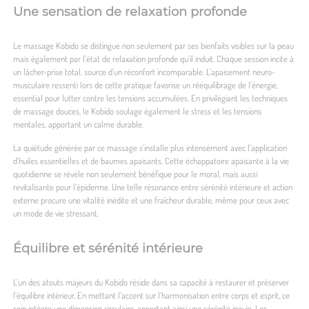
Une sensation de relaxation profonde
Le massage Kobido se distingue non seulement par ses bienfaits visibles sur la peau
mais également par l’état de relaxation profonde qu’il induit. Chaque session incite à
un lâcher-prise total, source d’un réconfort incomparable. L’apaisement neuro-
musculaire ressenti lors de cette pratique favorise un rééquilibrage de l’énergie,
essential pour lutter contre les tensions accumulées. En privilégiant les techniques
de massage douces, le Kobido soulage également le stress et les tensions
mentales, apportant un calme durable.
La quiétude générée par ce massage s’installe plus intensément avec l’application
d’huiles essentielles et de baumes apaisants. Cette échappatoire apaisante à la vie
quotidienne se révèle non seulement bénéfique pour le moral, mais aussi
revitalisante pour l’épiderme. Une telle résonance entre sérénité intérieure et action
externe procure une vitalité inédite et une fraîcheur durable, même pour ceux avec
un mode de vie stressant.
Équilibre et sérénité intérieure
L’un des atouts majeurs du Kobido réside dans sa capacité à restaurer et préserver
l’équilibre intérieur. En mettant l’accent sur l’harmonisation entre corps et esprit, ce
soin intègre une dimension circulaire, apportant ainsi une sérénité inouïe. Les