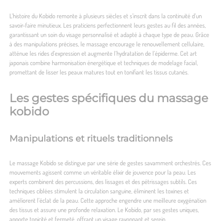
L’histoire du Kobido remonte à plusieurs siècles et s’inscrit dans la continuité d’un
savoir-faire minutieux. Les praticiens perfectionnent leurs gestes au fil des années,
garantissant un soin du visage personnalisé et adapté à chaque type de peau. Grâce
à des manipulations précises, le massage encourage le renouvellement cellulaire,
atténue les rides d’expression et augmente l’hydratation de l’épiderme. Cet art
japonais combine harmonisation énergétique et techniques de modelage facial,
promettant de lisser les peaux matures tout en tonifiant les tissus cutanés.
Les gestes spécifiques du massage
kobido
Manipulations et rituels traditionnels
Le massage Kobido se distingue par une série de gestes savamment orchestrés. Ces
mouvements agissent comme un véritable élixir de jouvence pour la peau. Les
experts combinent des percussions, des lissages et des pétrissages subtils. Ces
techniques ciblées stimulent la circulation sanguine, éliminent les toxines et
améliorent l’éclat de la peau. Cette approche engendre une meilleure oxygénation
des tissus et assure une profonde relaxation. Le Kobido, par ses gestes uniques,
apporte tonicité et fermeté, offrant un visage rayonnant et serein.