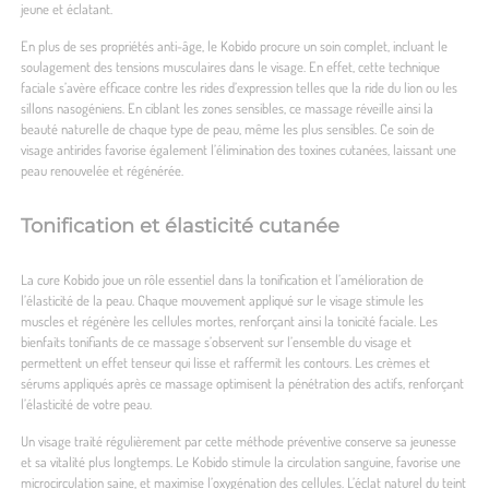
jeune et éclatant.
En plus de ses propriétés anti-âge, le Kobido procure un soin complet, incluant le
soulagement des tensions musculaires dans le visage. En effet, cette technique
faciale s’avère efficace contre les rides d’expression telles que la ride du lion ou les
sillons nasogéniens. En ciblant les zones sensibles, ce massage réveille ainsi la
beauté naturelle de chaque type de peau, même les plus sensibles. Ce soin de
visage antirides favorise également l’élimination des toxines cutanées, laissant une
peau renouvelée et régénérée.
Tonification et élasticité cutanée
La cure Kobido joue un rôle essentiel dans la tonification et l’amélioration de
l’élasticité de la peau. Chaque mouvement appliqué sur le visage stimule les
muscles et régénère les cellules mortes, renforçant ainsi la tonicité faciale. Les
bienfaits tonifiants de ce massage s’observent sur l’ensemble du visage et
permettent un effet tenseur qui lisse et raffermit les contours. Les crèmes et
sérums appliqués après ce massage optimisent la pénétration des actifs, renforçant
l’élasticité de votre peau.
Un visage traité régulièrement par cette méthode préventive conserve sa jeunesse
et sa vitalité plus longtemps. Le Kobido stimule la circulation sanguine, favorise une
microcirculation saine, et maximise l’oxygénation des cellules. L’éclat naturel du teint