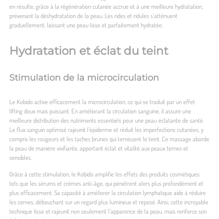
en résulte, grâce à la régénération cutanée accrue et à une meilleure hydratation,
prévenant la déshydratation de la peau. Les rides et ridules s’atténuent
graduellement, laissant une peau lisse et parfaitement hydratée.
Hydratation et éclat du teint
Stimulation de la microcirculation
Le Kobido active efficacement la microcirculation, ce qui se traduit par un effet
lifting doux mais puissant. En améliorant la circulation sanguine, il assure une
meilleure distribution des nutriments essentiels pour une peau éclatante de santé.
Le flux sanguin optimisé rajeunit l’épiderme et réduit les imperfections cutanées, y
compris les rougeurs et les taches brunes qui ternissent le teint. Ce massage aborde
la peau de manière vivifiante, apportant éclat et vitalité aux peaux ternes et
sensibles.
Grâce à cette stimulation, le Kobido amplifie les effets des produits cosmétiques
tels que les sérums et crèmes anti-âge, qui pénètrent alors plus profondément et
plus efficacement. Sa capacité à améliorer la circulation lymphatique aide à réduire
les cernes, débouchant sur un regard plus lumineux et reposé. Ainsi, cette incroyable
technique lisse et rajeunit non seulement l’apparence de la peau, mais renforce son