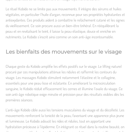
Le rituel Kobido ne se limite pas aux mouvements. Il intègre des sérums et huiles
végétales, en particulier l’huile d’argan, reconnue pour ses propriétés hydratantes et
antioxydantes. Ces produits aident à combattre le relâchement cutané et les signes
du vieillissement. Ce soin procure aussi un bien-être tinhéral. En rééquilibrant la
peau et en revitalisant le teint, il laisse la peau élastique, douce et enrichie en
nutriments. Le Kobido s’inscrit ainsi comme un soin anti-âge incontournable.
Les bienfaits des mouvements sur le visage
Chaque geste du Kobido amplifie les effets positifs sur le visage. Le lifting naturel
procuré par ces manipulations atténue les ridules et raffermit les contours du
visage. Les massages Kobido stimulent notamment l’élastine et le collagène,
essentiels pour une peau lisse et éclatante. En améliorant la microcirculation
sanguine, le Kobido réduit efficacement les cernes et illumine l’ovale du visage. Ce
soin anti-âge robotique exige minutie et précision pour des résultats visibles dès les
premières séances.
L’anti-âge Kobido cible aussi les tensions musculaires du visage et du décolleté. Les
mouvements renforcent la tonicité de la peau, favorisant une apparence plus jeune
et lumineuse. Le Kobido adoucit les rides et ridules, tout en apportant une
hydratation précieuse à l’épiderme. En intégrant ce rituel dans la routine beauté, on