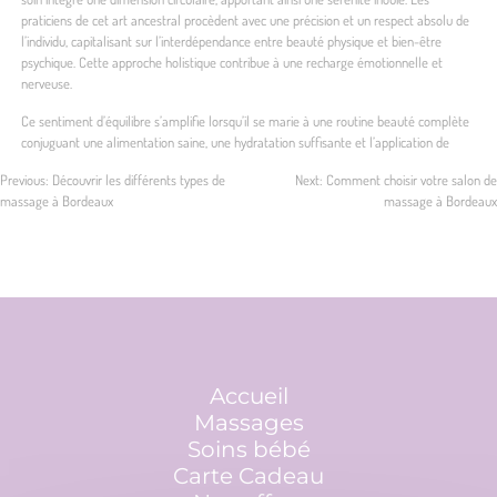
praticiens de cet art ancestral procèdent avec une précision et un respect absolu de
l’individu, capitalisant sur l’interdépendance entre beauté physique et bien-être
psychique. Cette approche holistique contribue à une recharge émotionnelle et
nerveuse.
Ce sentiment d’équilibre s’amplifie lorsqu’il se marie à une routine beauté complète
conjuguant une alimentation saine, une hydratation suffisante et l’application de
Previous:
Découvrir les différents types de
Next:
Comment choisir votre salon de
massage à Bordeaux
massage à Bordeaux
Navigation
de
l’article
Accueil
Massages
Soins bébé
Carte Cadeau