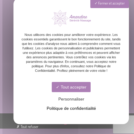
Rue Barreyre, 33300 Bordeaux
Fermer et accepter
Lundi - Dimanche : 8h - 20h
Nous utilisons des cookies pour améliorer votre expérience. Les
cookies essentiels garantissent le bon fonctionnement du site, tandis
que les cookies d'analyse nous aident à comprendre comment vous
l'utilisez. Les cookies de personnalisation et publicitaires permettent
une expérience plus adaptée à vos préférences et peuvent afficher
des annonces pertinentes. Vous contrôlez vos cookies via les
paramètres du navigateur. En continuant, vous acceptez notre
contact@amandinemassage.fr
politique. Pour plus d'infos, consultez notre Politique de
Confidentialité. Profitez pleinement de votre visite !
Tout accepter
06 87 31 87 39
Personnaliser
Politique de confidentialité
© Amandine sérénité massage -
-
Mentions légales
Tout refuser