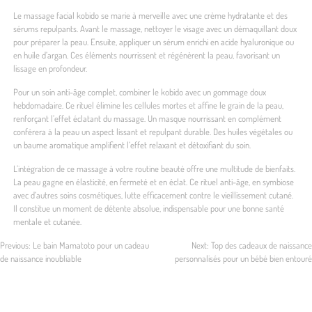
Le massage facial kobido se marie à merveille avec une crème hydratante et des
sérums repulpants. Avant le massage, nettoyer le visage avec un démaquillant doux
pour préparer la peau. Ensuite, appliquer un sérum enrichi en acide hyaluronique ou
en huile d’argan. Ces éléments nourrissent et régénèrent la peau, favorisant un
lissage en profondeur.
Pour un soin anti-âge complet, combiner le kobido avec un gommage doux
hebdomadaire. Ce rituel élimine les cellules mortes et affine le grain de la peau,
renforçant l’effet éclatant du massage. Un masque nourrissant en complément
conférera à la peau un aspect lissant et repulpant durable. Des huiles végétales ou
un baume aromatique amplifient l’effet relaxant et détoxifiant du soin.
L’intégration de ce massage à votre routine beauté offre une multitude de bienfaits.
La peau gagne en élasticité, en fermeté et en éclat. Ce rituel anti-âge, en symbiose
avec d’autres soins cosmétiques, lutte efficacement contre le vieillissement cutané.
Il constitue un moment de détente absolue, indispensable pour une bonne santé
mentale et cutanée.
Previous:
Le bain Mamatoto pour un cadeau
Next:
Top des cadeaux de naissance
de naissance inoubliable
personnalisés pour un bébé bien entouré
Navigation
de