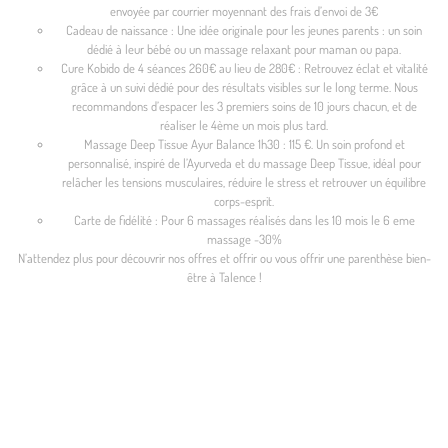
envoyée par courrier moyennant des frais d’envoi de 3€
Cadeau de naissance : Une idée originale pour les jeunes parents : un soin
dédié à leur bébé ou un massage relaxant pour maman ou papa.
Cure Kobido de 4 séances 260€ au lieu de 280€ : Retrouvez éclat et vitalité
grâce à un suivi dédié pour des résultats visibles sur le long terme. Nous
recommandons d’espacer les 3 premiers soins de 10 jours chacun, et de
réaliser le 4ème un mois plus tard.
Massage Deep Tissue Ayur Balance 1h30 : 115 €. Un soin profond et
personnalisé, inspiré de l’Ayurveda et du massage Deep Tissue, idéal pour
relâcher les tensions musculaires, réduire le stress et retrouver un équilibre
corps-esprit.
Carte de fidélité : Pour 6 massages réalisés dans les 10 mois le 6 eme
massage -30%
N’attendez plus pour découvrir nos offres et offrir ou vous offrir une parenthèse bien-
être à Talence !