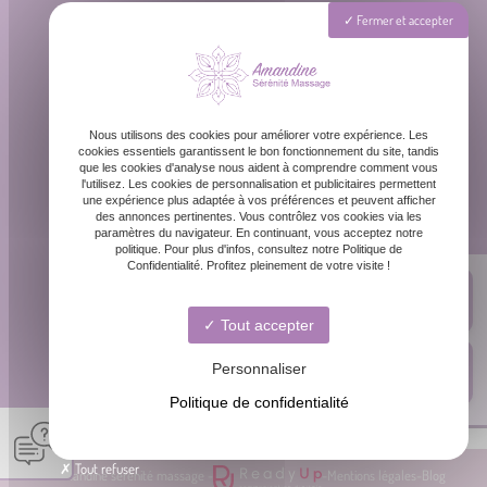
Téléphone
Fermer et accepter
06 87 31 87 39
Email
Nous utilisons des cookies pour améliorer votre expérience. Les
contact@amandinemassage.fr
cookies essentiels garantissent le bon fonctionnement du site, tandis
que les cookies d'analyse nous aident à comprendre comment vous
l'utilisez. Les cookies de personnalisation et publicitaires permettent
une expérience plus adaptée à vos préférences et peuvent afficher
Horaires
des annonces pertinentes. Vous contrôlez vos cookies via les
paramètres du navigateur. En continuant, vous acceptez notre
Lundi - Dimanche : 8h - 20h
politique. Pour plus d'infos, consultez notre Politique de
Confidentialité. Profitez pleinement de votre visite !
Tout accepter
Personnaliser
Politique de confidentialité
Tout refuser
© Amandine sérénité massage -
-
Mentions légales
-
Blog