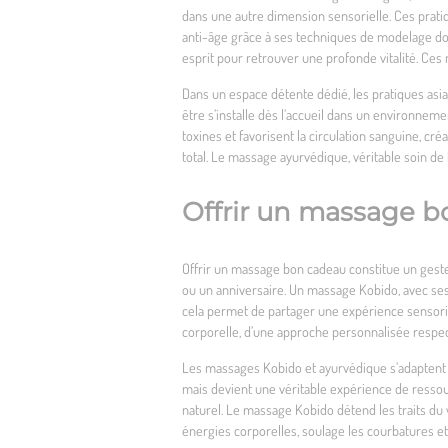
dans une autre dimension sensorielle. Ces pratiq
anti-âge grâce à ses techniques de modelage dou
esprit pour retrouver une profonde vitalité. Ce
Dans un espace détente dédié, les pratiques asia
être s’installe dès l’accueil dans un environnem
toxines et favorisent la circulation sanguine, c
total. Le massage ayurvédique, véritable soin de
Offrir un massage b
Offrir un massage bon cadeau constitue un geste
ou un anniversaire. Un massage Kobido, avec ses
cela permet de partager une expérience sensoriel
corporelle, d’une approche personnalisée respec
Les massages Kobido et ayurvédique s’adaptent 
mais devient une véritable expérience de resso
naturel. Le massage Kobido détend les traits du 
énergies corporelles, soulage les courbatures et