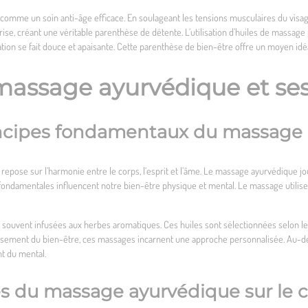
t comme un soin anti-âge efficace. En soulageant les tensions musculaires du visage
rise, créant une véritable parenthèse de détente. L’utilisation d’huiles de massage
on se fait douce et apaisante. Cette parenthèse de bien-être offre un moyen idé
massage ayurvédique et ses
ncipes fondamentaux du massage
s, repose sur l’harmonie entre le corps, l’esprit et l’âme. Le massage ayurvédique jo
fondamentales influencent notre bien-être physique et mental. Le massage utilise 
, souvent infusées aux herbes aromatiques. Ces huiles sont sélectionnées selon le
uissement du bien-être, ces massages incarnent une approche personnalisée. Au-delà
nt du mental.
s du massage ayurvédique sur le co