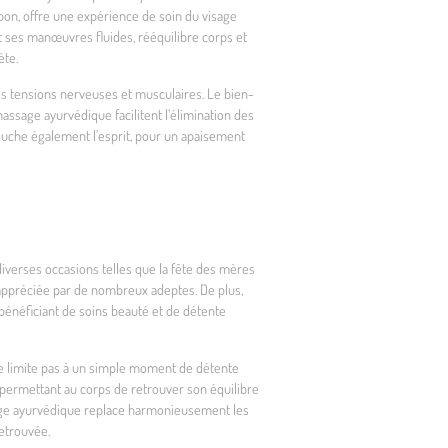
pon, offre une expérience de soin du visage
t ses manœuvres fluides, rééquilibre corps et
ète.
les tensions nerveuses et musculaires. Le bien-
assage ayurvédique facilitent l’élimination des
 touche également l’esprit, pour un apaisement
iverses occasions telles que la fête des mères
 appréciée par de nombreux adeptes. De plus,
 bénéficiant de soins beauté et de détente
e limite pas à un simple moment de détente
permettant au corps de retrouver son équilibre
assage ayurvédique replace harmonieusement les
retrouvée.