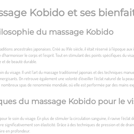
ssage Kobido et ses bienfai
philosophie du massage Kobido
ditions ancestrales japonaises. Créé au XVe siècle, il était réservé à l’époque aux
harmoniser le corps et l’esprit. Tout en stimulant des points spécifiques du visage,
e et de beauté durable.
oin du visage. Il unit l’art du massage traditionnel japonais et des techniques man
énergisants. On retrouve également une volonté d’éveiller l’éclat naturel de la peau
de nombreux spas de renommée mondiale, où elle est performée par des mains ex
fiques du massage Kobido pour le v
 le soin du visage. En plus de stimuler la circulation sanguine, il ravive l’éclat de
re significativement son élasticité. Grâce à des techniques de pression et de draina
aire en profondeur.