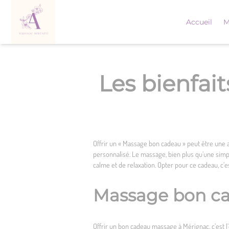
Skip
to
Accueil
M
content
Les bienfai
Offrir un « Massage bon cadeau » peut être une a
personnalisé. Le massage, bien plus qu’une simple
calme et de relaxation. Opter pour ce cadeau, c’e
Massage bon cad
Offrir un
bon cadeau massage à Mérignac
, c’est