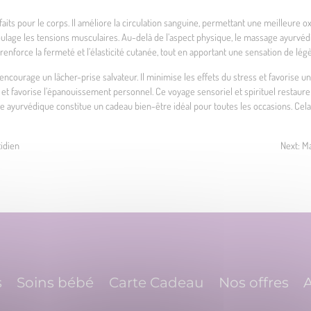
its pour le corps. Il améliore la circulation sanguine, permettant une meilleure o
et soulage les tensions musculaires. Au-delà de l’aspect physique, le massage ayurv
 renforce la fermeté et l’élasticité cutanée, tout en apportant une sensation de lég
ncourage un lâcher-prise salvateur. Il minimise les effets du stress et favorise 
s et favorise l’épanouissement personnel. Ce voyage sensoriel et spirituel restaure l
age ayurvédique constitue un cadeau bien-être idéal pour toutes les occasions. 
tidien
Next:
Ma
s
Soins bébé
Carte Cadeau
Nos offres
A