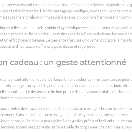
ues ancestrales ont chacune leurs vertus spécifiques. Le Kobido, originaire du Ja
ces et rafraîchissantes. L’art du massage ayurvédique, avec ses huiles chaudes e
s massages mêlent relaxation musculaire et évasion pour une harmonisation compl
tiques telles que les rituels Kobido et ayurvédique éveillent les sens et apaisent 
ent zen, propice au lâcher-prise. Les mains expertes d’une praticienne formée au m
réant un effet drainant tonique. L’expérience n’est pas uniquement corporelle mais
 beauté et d’hydratation, offre une peau douce et régénérée.
on cadeau : un geste attentionné
 symbolisant attention et bienveillance. Un choix idéal comme idée-cadeau pour d
 effets anti-âge, ou ayurvédique, s’inscrit dans une démarche de soins bien-être
le inoubliable. Le destinataire du bon profite d’une évasion revitalisante, tout en
tant ses besoins spécifiques.
aux attentes de relaxation profonde. Un bon cadeau massage chez un expert ne s
urcement. Dans ce contexte, un massage bien-être symbolise un voyage intérieur 
visage et ravive l’éclat de la peau grâce à des gestes précis et tonifiants. Le m
 tensions accumulées, et revitalise l’ensemble du corps pour une paix intérieure 