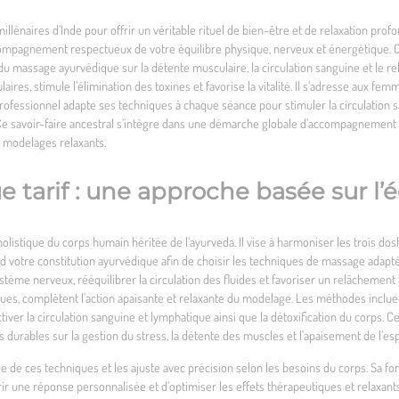
llénaires d’Inde pour offrir un véritable rituel de bien-être et de relaxation profo
ccompagnement respectueux de votre équilibre physique, nerveux et énergétique.
 du massage ayurvédique sur la détente musculaire, la circulation sanguine et le re
res, stimule l’élimination des toxines et favorise la vitalité. Il s’adresse aux fe
rofessionnel adapte ses techniques à chaque séance pour stimuler la circulation s
 Ce savoir-faire ancestral s’intègre dans une démarche globale d’accompagnement
 modelages relaxants.
tarif : une approche basée sur l’
istique du corps humain héritée de l’ayurveda. Il vise à harmoniser les trois dosha
’abord votre constitution ayurvédique afin de choisir les techniques de massage ada
stème nerveux, rééquilibrer la circulation des fluides et favoriser un relâchement to
ues, complètent l’action apaisante et relaxante du modelage. Les méthodes incluen
ver la circulation sanguine et lymphatique ainsi que la détoxification du corps. C
durables sur la gestion du stress, la détente des muscles et l’apaisement de l’esp
le de ces techniques et les ajuste avec précision selon les besoins du corps. Sa fo
ffrir une réponse personnalisée et d’optimiser les effets thérapeutiques et relaxant