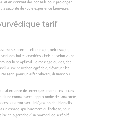
el et en donnant des conseils pour prolonger
et la sécurité de votre expérience bien-être.
urvédique tarif
uvements précis – effleurages, pétrissages,
ouvent des huiles adaptées, choisies selon votre
t musculaire optimal. Le massage du dos, des
sprit à une relaxation agréable, d’évacuer les
 ressenti, pour un effet relaxant, drainant ou
 et l’alternance de techniques manuelles issues
ire d’une connaissance approfondie de l’anatomie,
ession favorisant l’intégration des bienfaits
ns un espace spa, hammam ou thalasso, pour
lisé et la garantie d’un moment de sérénité