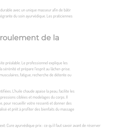
n durable avec un unique masseur afin de bâtir
 intégrante du soin ayurvédique. Les praticiennes
éroulement de la
te préalable. Le professionnel explique les
a sérénité et prépare l’esprit au lâcher-prise.
s musculaires, fatigue, recherche de détente ou
ées. L’huile chaude apaise la peau, facilite les
 pressions ciblées et modelages du corps. Il
, pour recueillir votre ressenti et donner des
alisé et prêt à profiter des bienfaits du massage
ext:
Cure ayurvédique prix : ce qu’il faut savoir avant de réserver