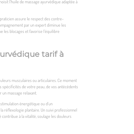
choisit l’huile de massage ayurvédique adaptée à
raticien assure le respect des contre-
L’accompagnement par un expert diminue les
 les blocages et favorise l’équilibre
rvédique tarif à
 douleurs musculaires ou articulaires. Ce moment
s spécificités de votre peau, de vos antécédents
ir un massage relaxant.
 stimulation énergétique ou d’un
a réflexologie plantaire. Un suivi professionnel
contribue à la vitalité, soulage les douleurs