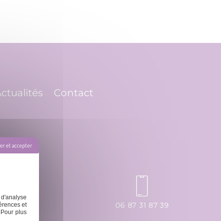
ctualités
Contact
r et accepter
 d'analyse
ssage.fr
06 87 31 87 39
érences et
 Pour plus