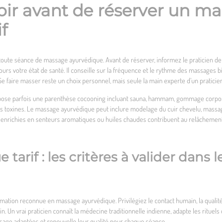
voir avant de réserver un m
f
 toute séance de massage ayurvédique. Avant de réserver, informez le praticien d
jours votre état de santé. Il conseille sur la fréquence et le rythme des massages 
. Se faire masser reste un choix personnel, mais seule la main experte d’un pratici
pose parfois une parenthèse cocooning incluant sauna, hammam, gommage corporel
des toxines. Le massage ayurvédique peut inclure modelage du cuir chevelu, massag
s enrichies en senteurs aromatiques ou huiles chaudes contribuent au relâchemen
arif : les critères à valider dans l
ation reconnue en massage ayurvédique. Privilégiez le contact humain, la qualité 
in. Un vrai praticien connaît la médecine traditionnelle indienne, adapte les ritue
massage adaptées et renouvelle leur qualité pour chaque séance.