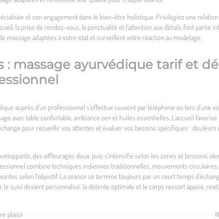
spécialisée et son engagement dans le bien-être holistique. Privilégiez une relatio
ueil, la prise de rendez-vous, la ponctualité et l’attention aux détails font partie
s de massage adaptées à votre état et surveillent votre réaction au modelage.
 : massage ayurvédique tarif et d
essionnel
que auprès d’un professionnel s’effectue souvent par téléphone ou lors d’une visi
sage avec table confortable, ambiance zen et huiles essentielles. L’accueil favorise l
 échange pour recueillir vos attentes et évaluer vos besoins spécifiques : douleur
nts, des effleurages doux, puis s’intensifie selon les zones et tensions identifi
ofessionnel combine techniques indiennes traditionnelles, mouvements circulaires,
ntes selon l’objectif. La séance se termine toujours par un court temps d’échange
 le suivi devient personnalisé, la détente optimale et le corps ressort apaisé, revit
e plaisir
N