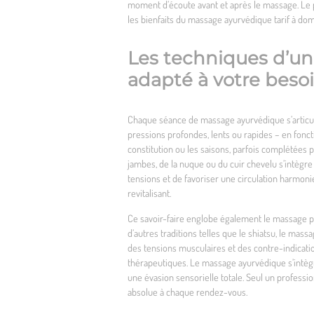
moment d’écoute avant et après le massage. Le 
les bienfaits du massage ayurvédique tarif à domi
Les techniques d’un
adapté à votre beso
Chaque séance de massage ayurvédique s’articule
pressions profondes, lents ou rapides – en fonct
constitution ou les saisons, parfois complétées
jambes, de la nuque ou du cuir chevelu s’intègre 
tensions et de favoriser une circulation harmonieu
revitalisant.
Ce savoir-faire englobe également le massage pla
d’autres traditions telles que le shiatsu, le mas
des tensions musculaires et des contre-indicatio
thérapeutiques. Le massage ayurvédique s’intè
une évasion sensorielle totale. Seul un profess
absolue à chaque rendez-vous.