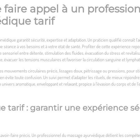
faire appel à un profession
ique tarif
édique garantit sécurité, expertise et adaptation. Un praticien qualifié connaît l
ue séance à vos besoins et à votre état de santé. Profiter de cette expérience repo
ensoriel entre détente, stimulation des fluides, évacuation du stress et revitalisa
e, évacuer les tensions musculaires et favoriser la circulation sanguine et lymphat
mouvements circulaires précis, lissages doux, pétrissage ou pressions, pour stimul
cien évite toute confusion. Un suivi permet d’adapter les rituels, de mieux répondre
 univers aromatique, enveloppant et relaxant, propice à l’évasion du corps et de l’e
tarif : garantir une expérience sé
avoir-faire précis. Un professionnel du massage ayurvédique détient les compéten