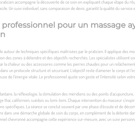
praticien accompagne la découverte de ce soin en expliquant chaque étape du ritu
cile. Un suivi individuel, sans comparaison de devis, garantit la qualité du service 
 professionnel pour un massage ay
in
 autour de techniques spécifiques maîtrisées par le praticien. Il applique des mo
ion des zones à détendre et des objectifs recherchés. Les spécialistes utilisent s
 par la chaleur ou des accessoires comme les pierres chaudes pour un relâchemen
dans un protocole structuré et sécurisant. L’objectif reste d’amener le corps et l’e
se de l’énergie vitale. Le professionnel ajuste son geste et l’intensité selon votre
ntaire, la réflexologie, la stimulation des méridiens ou des points d’acupuncture,
sage thaï, californien, suédois ou lomi-lomi. Chaque intervention du masseur s’insp
ns spécifiques. La séance se conclut souvent par une phase d’écoute et de décompr
gre dans une démarche globale de soin du corps, en complément de la détente da
ionnel chevronné accompagne cette expérience sur-mesure, avec un suivi personna