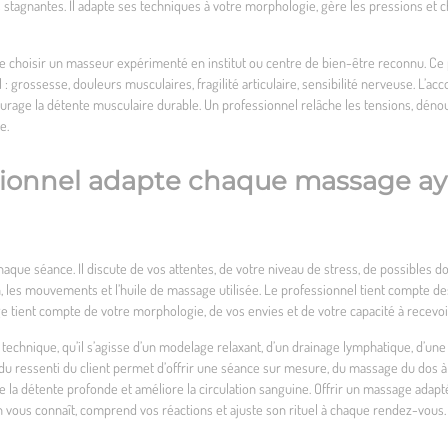
es stagnantes. Il adapte ses techniques à votre morphologie, gère les pressions et 
choisir un masseur expérimenté en institut ou centre de bien-être reconnu. Ce p
ral : grossesse, douleurs musculaires, fragilité articulaire, sensibilité nerveuse. 
ourage la détente musculaire durable. Un professionnel relâche les tensions, dénoue
e.
ionnel adapte chaque massage ayu
 chaque séance. Il discute de vos attentes, de votre niveau de stress, de possibles
, les mouvements et l’huile de massage utilisée. Le professionnel tient compte de
ge tient compte de votre morphologie, de vos envies et de votre capacité à recevo
echnique, qu’il s’agisse d’un modelage relaxant, d’un drainage lymphatique, d’une
u ressenti du client permet d’offrir une séance sur mesure, du massage du dos à l
 la détente profonde et améliore la circulation sanguine. Offrir un massage adapté 
en vous connaît, comprend vos réactions et ajuste son rituel à chaque rendez-vous.