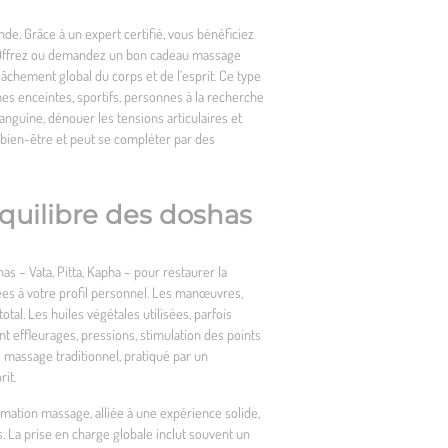
nde. Grâce à un expert certifié, vous bénéficiez
 Offrez ou demandez un
bon cadeau massage
lâchement global du corps et de l’esprit. Ce type
mmes enceintes, sportifs, personnes à la recherche
anguine, dénouer les tensions articulaires et
 bien-être et peut se compléter par des
équilibre des doshas
s – Vata, Pitta, Kapha – pour restaurer la
ptées à votre profil personnel. Les manœuvres,
tal. Les huiles végétales utilisées, parfois
t effleurages, pressions, stimulation des points
e massage traditionnel, pratiqué par un
rit.
rmation massage, alliée à une expérience solide,
s. La prise en charge globale inclut souvent un