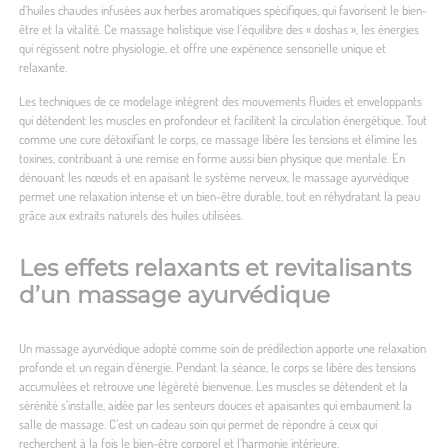
d’huiles chaudes infusées aux herbes aromatiques spécifiques, qui favorisent le bien-
être et la vitalité. Ce massage holistique vise l’équilibre des « doshas », les énergies
qui régissent notre physiologie, et offre une expérience sensorielle unique et
relaxante.
Les techniques de ce modelage intègrent des mouvements fluides et enveloppants
qui détendent les muscles en profondeur et facilitent la circulation énergétique. Tout
comme une cure détoxifiant le corps, ce massage libère les tensions et élimine les
toxines, contribuant à une remise en forme aussi bien physique que mentale. En
dénouant les nœuds et en apaisant le système nerveux, le massage ayurvédique
permet une relaxation intense et un bien-être durable, tout en réhydratant la peau
grâce aux extraits naturels des huiles utilisées.
Les effets relaxants et revitalisants
d’un massage ayurvédique
Un massage ayurvédique adopté comme soin de prédilection apporte une relaxation
profonde et un regain d’énergie. Pendant la séance, le corps se libère des tensions
accumulées et retrouve une légèreté bienvenue. Les muscles se détendent et la
sérénité s’installe, aidée par les senteurs douces et apaisantes qui embaument la
salle de massage. C’est un cadeau soin qui permet de répondre à ceux qui
recherchent à la fois le bien-être corporel et l’harmonie intérieure.