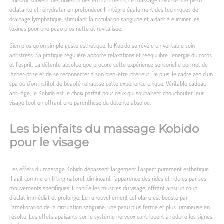
éclatante et réhydrater en profondeur. Il intègre également des techniques de
drainage lymphatique, stimulant la circulation sanguine et aidant à éliminer les
toxines pour une peau plus nette et revitalisée.
Bien plus qu’un simple geste esthétique, le Kobido se révèle un véritable soin
antistress. Sa pratique régulière apporte relaxations et rééquilibre l’énergie du corps
et l’esprit. La détente absolue que procure cette expérience sensorielle permet de
lâcher-prise et de se reconnecter à son bien-être intérieur. De plus, le cadre zen d’un
spa ou d’un institut de beauté rehausse cette expérience unique. Véritable cadeau
anti-âge, le Kobido est le choix parfait pour ceux qui souhaitent chouchouter leur
visage tout en offrant une parenthèse de détente absolue.
Les bienfaits du massage Kobido
pour le visage
Les effets du massage Kobido dépassent largement l’aspect purement esthétique.
Il agit comme un lifting naturel, diminuant l’apparence des rides et ridules par ses
mouvements spécifiques. Il tonifie les muscles du visage, offrant ainsi un coup
d’éclat immédiat et prolongé. Le renouvellement cellulaire est boosté par
l’amélioration de la circulation sanguine, une peau plus ferme et plus lumineuse en
résulte. Les effets apaisants sur le système nerveux contribuent à réduire les signes