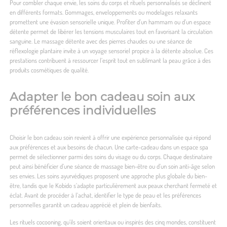
Pour combler chaque envie, les soins du corps et rituels personnalisés se déclinent
en différents formats. Gommages, enveloppements ou modelages relaxants
promettent une évasion sensorielle unique. Profiter d’un hammam ou d’un espace
détente permet de libérer les tensions musculaires tout en favorisant la circulation
sanguine. Le massage détente avec des pierres chaudes ou une séance de
réflexologie plantaire invite à un voyage sensoriel propice à la détente absolue. Ces
prestations contribuent à ressourcer l’esprit tout en sublimant la peau grâce à des
produits cosmétiques de qualité.
Adapter le bon cadeau soin aux
préférences individuelles
Choisir le bon cadeau soin revient à offrir une expérience personnalisée qui répond
aux préférences et aux besoins de chacun. Une carte-cadeau dans un espace spa
permet de sélectionner parmi des soins du visage ou du corps. Chaque destinataire
peut ainsi bénéficier d’une séance de massage bien-être ou d’un soin anti-âge selon
ses envies. Les soins ayurvédiques proposent une approche plus globale du bien-
être, tandis que le Kobido s’adapte particulièrement aux peaux cherchant fermeté et
éclat. Avant de procéder à l’achat, identifier le type de peau et les préférences
personnelles garantit un cadeau apprécié et plein de bienfaits.
Les rituels cocooning, qu’ils soient orientaux ou inspirés des cinq mondes, constituent