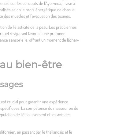
entré sur les concepts de l’Ayurveda, il vise à
alisés selon le profil énergétique de chaque
e des muscles et l’évacuation des toxines.
ion de l’élasticité de la peau. Les praticiennes
e rituel revigorant favorise une profonde
ience sensorielle, offrant un moment de lâcher-
eau bien-être
ssages
l est crucial pour garantir une expérience
ins spécifiques. La compétence du masseur ou de
réputation de l’établissement et les avis des
fornien, en passant par le thaïlandais et le