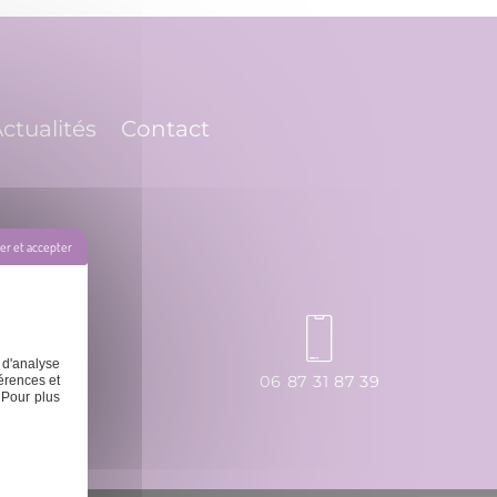
ctualités
Contact
r et accepter
 d'analyse
ssage.fr
06 87 31 87 39
érences et
 Pour plus