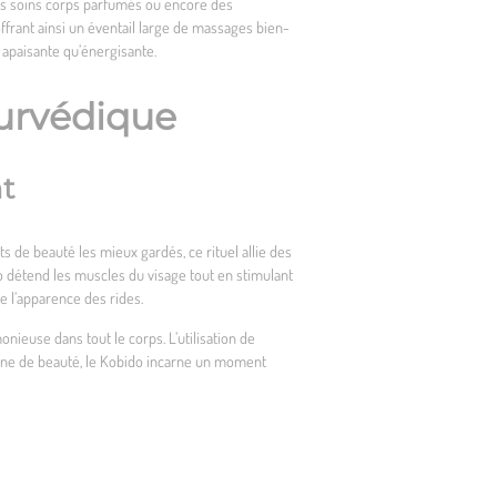
 des soins corps parfumés ou encore des
frant ainsi un éventail large de massages bien-
 apaisante qu’énergisante.
yurvédique
nt
s de beauté les mieux gardés, ce rituel allie des
détend les muscles du visage tout en stimulant
e l’apparence des rides.
nieuse dans tout le corps. L’utilisation de
tine de beauté, le Kobido incarne un moment