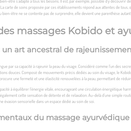
 bien-être s’adapte à tous les besoins. Il est, par exemple, possible d’y découvrir
La carte de soins proposée par ces établissements répond aux attentes de tous, of
u bien-être ne se contente pas de surprendre, elle devient une parenthèse autant
s des massages Kobido et a
 un art ancestral de rajeunisseme
ngue par sa capacité à rajeunir la peau du visage. Considéré comme l’un des secret
ions douces. Composé de mouvements précis dédiés au soin du visage, le Kobido 
 procure une fermeté et une élasticité renouvelées à la peau, permettant de réduir
acité à équilibrer l’énergie vitale, encourageant une circulation énergétique harmo
 également cette sensation de détente et de relaxation. Au-delà d’une simple rou
 une évasion sensorielle dans un espace dédié au soin de soi.
amentaux du massage ayurvédique