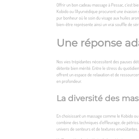
Offrir un
bon cadeau massage à Pessac
, c’est b
Kobido ou l’Ayurvédique procurent une évasion 
pur bonheur où le soin du visage aux huiles aro
bien-être représente ainsi un vrai souffle de sé
Une réponse ad
Nos vies trépidantes nécessitent des pauses dé
détente bien mérité. Entre le stress du quotidien
offrent un espace de relaxation et de ressourceme
en profondeur.
La diversité des ma
En choisissant un massage comme le Kobido ou l’
combine des techniques d’effleurage, de pétrissa
univers de senteurs et de textures envoûtantes, à