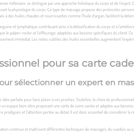
enne millénaire, se distingue par une approche holistique du corps et de l’esprit. C
issant la physiologie du corps. Ce type de massage propose des protocoles personn
à des huiles chaudes et nourrissantes comme l’huile d’argan, facilitent la détent
uine et lymphatique, contribuant ainsi à la détoxification du corps et à l’améliorat
 que le palper-rouler et l’effleurage, adaptées aux besoins spécifiques du client. C
aisement immédiat. Les notes subtiles des huiles essentielles augmentent l’expér
essionnel pour sa carte cad
 pour sélectionner un expert en ma
idée parfaite pour faire plaisir à vos proches. Toutefois, le choix du professionne
té ou un espace bien-être proposant une carte de soins variée et adaptée aux beso
ns prodigués et l’attention portée au détail. Il est donc essentiel de considérer la 
tion continue et maîtrisent différentes techniques de massages, du suédois au cali