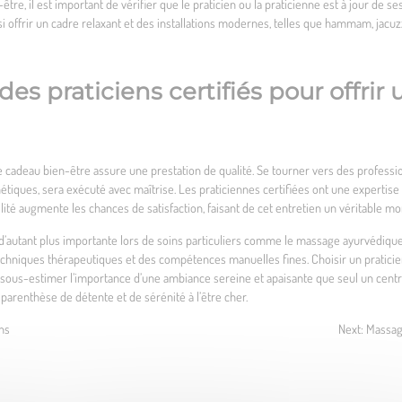
être, il est important de vérifier que le praticien ou la praticienne est à jour de 
ssi offrir un cadre relaxant et des installations modernes, telles que hammam, jacu
des praticiens certifiés pour offri
rte cadeau bien-être assure une prestation de qualité. Se tourner vers des professi
étiques, sera exécuté avec maîtrise. Les praticiennes certifiées ont une expertis
bilité augmente les chances de satisfaction, faisant de cet entretien un véritable m
 d’autant plus importante lors de soins particuliers comme le massage ayurvédiqu
hniques thérapeutiques et des compétences manuelles fines. Choisir un praticien c
as sous-estimer l’importance d’une ambiance sereine et apaisante que seul un centr
parenthèse de détente et de sérénité à l’être cher.
ns
Next:
Massage