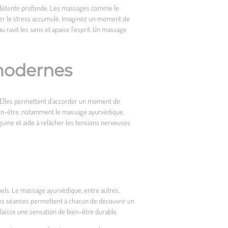
à la détente profonde. Les massages comme le
cuer le stress accumulé. Imaginez un moment de
ravit les sens et apaise l’esprit. Un massage
modernes
. Elles permettent d’accorder un moment de
s bien-être, notamment le massage ayurvédique,
anguine et aide à relâcher les tensions nerveuses
els. Le massage ayurvédique, entre autres,
, ces séances permettent à chacun de découvrir un
 laisse une sensation de bien-être durable.