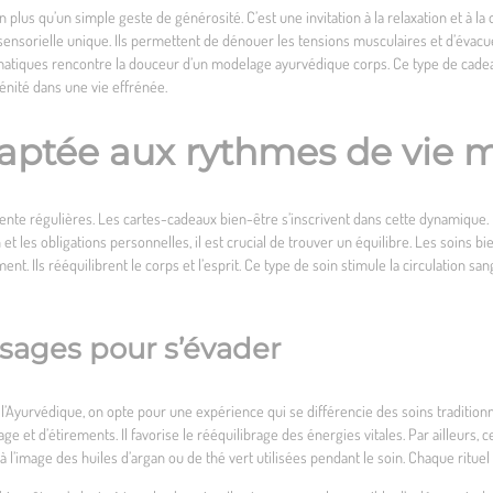
ien plus qu’un simple geste de générosité. C’est une invitation à la relaxation et 
sensorielle unique. Ils permettent de dénouer les tensions musculaires et d’éva
matiques rencontre la douceur d’un modelage ayurvédique corps. Ce type de cadeau 
rénité dans une vie effrénée.
aptée aux rythmes de vie 
tente régulières. Les cartes-cadeaux bien-être s’inscrivent dans cette dynamique
 et les obligations personnelles, il est crucial de trouver un équilibre. Les soin
nt. Ils rééquilibrent le corps et l’esprit. Ce type de soin stimule la circulation s
ssages pour s’évader
Ayurvédique, on opte pour une expérience qui se différencie des soins traditionn
ge et d’étirements. Il favorise le rééquilibrage des énergies vitales. Par ailleurs
 l’image des huiles d’argan ou de thé vert utilisées pendant le soin. Chaque rituel