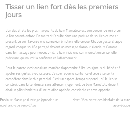
Tisser un lien fort dès les premiers
jours
L’un des effets les plus marquants du bain Mamatoto est son pouvoir de renforcer
le lien parent-enfant. En mettant l’adulte dans une posture de soutien calme et
présent, ce soin favorise une connexion émotionnelle unique. Chaque geste, chaque
regard, chaque souffle partagé devient un message d’amour silencieux. Comme
dans le massage pour nouveau-né, le bain initie une communication sensorielle
précieuse, qui nourrit la confiance et l’attachement.
Pour le parent, c’est aussi une manière d’apprendre à lire les signaux du bébé et à
ajuster ses gestes avec justesse. Ce soin redonne confiance et aide à se sentir
compétent dans le rôle parental. C’est un espace-temps suspendu, où le lien se
construit dans la tendresse, sans attente ni jugement. Le bain Mamatoto devient
ainsi un pilier fondateur d’une relation apaisée, consciente et enveloppante.
Previous:
Massage du visage japonais : un
Next:
Découverte des bienfaits de la cure
rituel anti-âge venu d’Asie
ayurvédique
Navigation
de