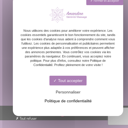
Fermer et accepter
Lundi - Dimanche : 8h - 20h
Nous utilisons des cookies pour améliorer votre expérience. Les
cookies essentiels garantissent le bon fonctionnement du site, tandis
que les cookies d'analyse nous aident à comprendre comment vous
l'utilisez. Les cookies de personnalisation et publicitaires permettent
une expérience plus adaptée à vos préférences et peuvent afficher
des annonces pertinentes. Vous contrôlez vos cookies via les
paramètres du navigateur. En continuant, vous acceptez notre
contact@amandinemassage.fr
politique. Pour plus d'infos, consultez notre Politique de
Confidentialité. Profitez pleinement de votre visite !
Tout accepter
06 87 31 87 39
Personnaliser
Politique de confidentialité
© Amandine sérénité massage -
-
Mentions légales
Tout refuser