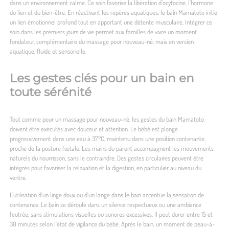
dans un environnement calme. Ce soin favorise la libération d’ocytocine, l’hormone
du lien et du bien-être. En réactivant les repères aquatiques, le bain Mamatoto initie
un lien émotionnel profond tout en apportant une détente musculaire. Intégrer ce
soin dans les premiers jours de vie permet aux familles de vivre un moment
fondateur, complémentaire du massage pour nouveau-né, mais en version
aquatique, fluide et sensorielle.
Les gestes clés pour un bain en
toute sérénité
Tout comme pour un massage pour nouveau-né, les gestes du bain Mamatoto
doivent être exécutés avec douceur et attention. Le bébé est plongé
progressivement dans une eau à 37°C, maintenu dans une position contenante,
proche de la posture fœtale. Les mains du parent accompagnent les mouvements
naturels du nourrisson, sans le contraindre. Des gestes circulaires peuvent être
intégrés pour favoriser la relaxation et la digestion, en particulier au niveau du
ventre.
L’utilisation d’un linge doux ou d’un lange dans le bain accentue la sensation de
contenance. Le bain se déroule dans un silence respectueux ou une ambiance
feutrée, sans stimulations visuelles ou sonores excessives. Il peut durer entre 15 et
30 minutes selon l’état de vigilance du bébé. Après le bain, un moment de peau-à-