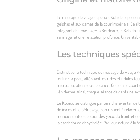
Le massage du visage japonais Kobido représente 
geishas et aux dames de la cour impériale. Ce ri
intégrant des
massages à Bordeaux
, le Kobido 
sans égal et une relaxation profonde. Un véritable
Les techniques spéc
Distinctive, la technique du massage du visage Ko
tonifier la peau, atténuant les rides et ridules t
microcirculation sous-cutanée. Ce soin relaxant 
l’épiderme. Ainsi, chaque séance devient une ex
Le Kobido se distingue par un riche éventail de 
délicates et le pétrissage contribuent à relaxer l
méridiens situés autour des yeux, du front, et de l
laissant douce et hydratée. Par leur nature à la f