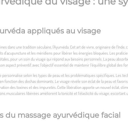
védique du visage : une s
yurvéda appliqués au visage
s dans une tradition séculaire, l’Ayurvéda. Cet art de vivre, originaire de l’Inde,
oints d’acupuncture et les méridiens pour libérer les énergies bloquées. Les prati
étales, pour un soin du visage qui répond aux besoins personnels. La peau absorbe
 aspect préventif, avec l’objectif essentiel de maintenir l’équilibre global des for
 personnalise selon les types de peau et les problématiques spécifiques. Les tec
n fonction des doshas dominants. Le visage révèle son éclat de la peau et favorise
nation des toxines et des impuretés. Cette libération apporte un nouvel éclat, stimu
ons musculaires libérées améliorent la tonicité et l’élasticité du visage, escortant
es du massage ayurvédique facial