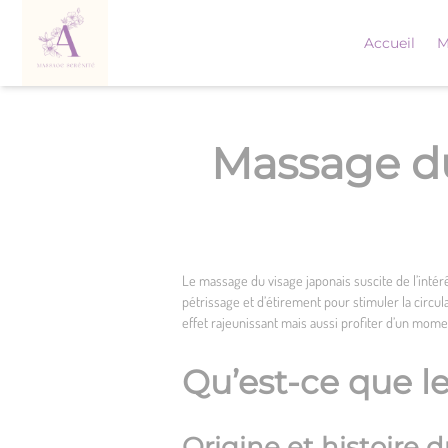
Skip
to
Accueil
M
content
Massage du 
Le massage du visage japonais suscite de l’intér
pétrissage et d’étirement pour stimuler la circu
effet rajeunissant mais aussi profiter d’un momen
Qu’est-ce que l
Origine et histoire