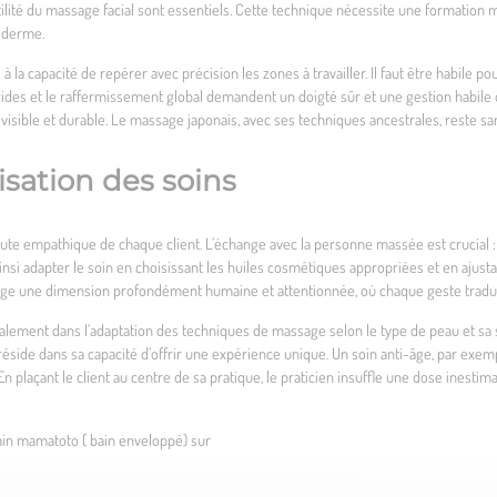
btilité du massage facial sont essentiels. Cette technique nécessite une formation
piderme.
a capacité de repérer avec précision les zones à travailler. Il faut être habile pou
es rides et le raffermissement global demandent un doigté sûr et une gestion habil
visible et durable. Le massage japonais, avec ses techniques ancestrales, reste s
isation des soins
te empathique de chaque client. L’échange avec la personne massée est crucial : i
nsi adapter le soin en choisissant les huiles cosmétiques appropriées et en ajusta
e une dimension profondément humaine et attentionnée, où chaque geste traduit 
galement dans l’adaptation des techniques de massage selon le type de peau et sa 
 réside dans sa capacité d’offrir une expérience unique. Un soin anti-âge, par exem
 En plaçant le client au centre de sa pratique, le praticien insuffle une dose inesti
in mamatoto ( bain enveloppé) sur