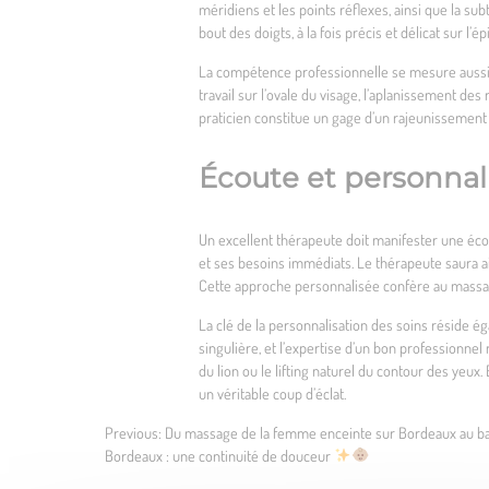
méridiens et les points réflexes, ainsi que la su
bout des doigts, à la fois précis et délicat sur l’é
La compétence professionnelle se mesure aussi à l
travail sur l’ovale du visage, l’aplanissement d
praticien constitue un gage d’un rajeunissement 
Écoute et personnal
Un excellent thérapeute doit manifester une écou
et ses besoins immédiats. Le thérapeute saura ai
Cette approche personnalisée confère au massag
La clé de la personnalisation des soins réside é
singulière, et l’expertise d’un bon professionnel
du lion ou le lifting naturel du contour des yeux.
un véritable coup d’éclat.
Previous:
Du massage de la femme enceinte sur Bordeaux au ba
Bordeaux : une continuité de douceur
Navigation