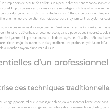
’un simple soin de beauté. Ses effets sur la peau et l’esprit sont reconnaissables
nsoriel. En plus de ses vertus apaisantes, le modelage contribue à harmoniser l’éne
contour des yeux. Les effets se manifestent dans l’atténuation des rides d’express
îne une meilleure circulation des fluides corporels, dynamisant les systèmes capil
imulation des muscles du visage permet d’améliorer la fermeté cutanée. Le massage
que intensifie la détoxification cutanée, soulageant la peau de ses impuretés. Cela
mente également la production naturelle de collagène et d’élastine, défendant ain
extures riches en jojoba ou en huile d’argan offrent une profonde hydratation, idéa
le au toucher soyeux d’une voile du sud.
sentielles d’un professionn
ise des techniques traditionnelle
u visage japonais, tel que le massage Kobido, doivent incarner l’excellence dans 
our offrir un soin unique en son genre. La maîtrise des mouvements de Shiatsu, de 