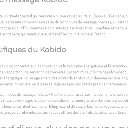
un rituel ancestral qui remonte à plusieurs siècles. Né au Japon au XVe siècle, ce 
tuel de beauté comprend une série de techniques de massage précises, qui visent à
s’impose aujourd’hui comme un soin anti-âge par excellence. Il combine esthétique 
 art de vivre qui réunit plusieurs bénéfices pour le corps et l’esprit.
ifiques du Kobido
bido se concentre sur la stimulation de la circulation énergétique et l’élimination 
out en apportant une sensation de bien-être. L’accent mis sur le drainage lymphatique
et énergétique utilise également des points de shiatsu pour dénouer les tensions,
périence immersive, où la peau se régénère par des gestes précis et harmonieux.
techniques de massage liées aux traditions japonaises. Les mouvements circulaires
es muscles du visage. Ils aident à rééquilibrer les énergies et à stimuler la product
a bouche, ce rituel favorise un lifting naturel du visage. Les huiles végétales, telles
ois tonique et relaxante, ces techniques offrent des bienfaits durables, apportant vit