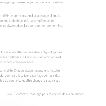
 massage rigoureuse qui perfectionne le travail du
r offrir un soin personnalisé à chaque client. Le
e de dos et du décolleté. La compétence du
ans équivalent dans l’art de redonner bonne mine.
l révèle ses attentes, ses stress physiologiques
nt les méthodes utilisées pour un effet optimal.
respect et bienveillance.
sensibilité. Chaque visage raconte une histoire
ple, pourra se focaliser davantage sur les rides
mable de confiance et offre chaque fois au visage
Next:
Bienfaits du massage pour les bébés dès la naissance