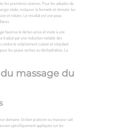
 dès les premières séances. Pour les adeptes de
rgie vitale, restaurer la fermeté et stimuler les
ion et ridules. Le résultat est une peau
laires.
 favorise le lâcher-prise et invite à une
 se traduit par une réduction notable des
si contre le relâchement cutané et retardant
le pour les peaux sèches ou déshydratées. La
el du massage du
s
leur domaine. Un bon praticien ou masseur sait
pression spécifiquement appliquée sur les