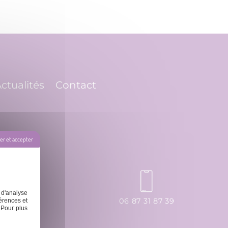
ctualités
Contact
r et accepter
 d'analyse
ssage.fr
06 87 31 87 39
érences et
 Pour plus