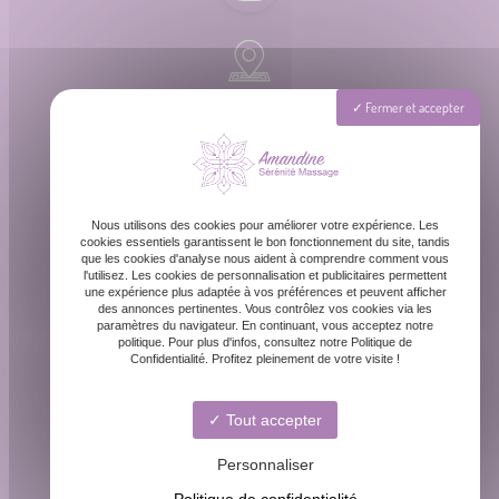
Rue Barreyre, 33300 Bordeaux
Fermer et accepter
Lundi - Dimanche : 8h - 20h
Nous utilisons des cookies pour améliorer votre expérience. Les
cookies essentiels garantissent le bon fonctionnement du site, tandis
que les cookies d'analyse nous aident à comprendre comment vous
l'utilisez. Les cookies de personnalisation et publicitaires permettent
une expérience plus adaptée à vos préférences et peuvent afficher
des annonces pertinentes. Vous contrôlez vos cookies via les
paramètres du navigateur. En continuant, vous acceptez notre
contact@amandinemassage.fr
politique. Pour plus d'infos, consultez notre Politique de
Confidentialité. Profitez pleinement de votre visite !
Tout accepter
06 87 31 87 39
Personnaliser