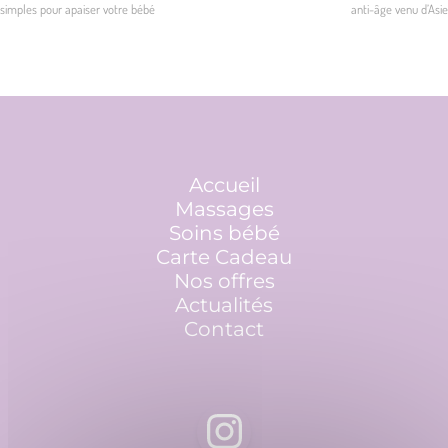
simples pour apaiser votre bébé
anti-âge venu d’Asie
Navigation
de
l’article
Accueil
Massages
Soins bébé
Carte Cadeau
Nos offres
Actualités
Contact