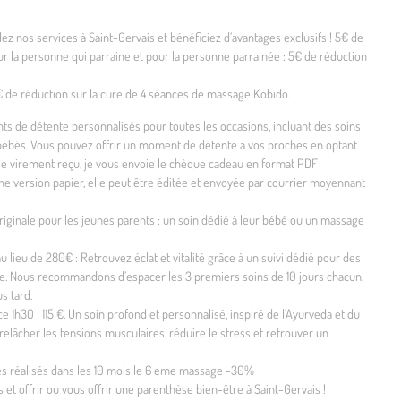
 nos services à Saint-Gervais et bénéficiez d’avantages exclusifs ! 5€ de
r la personne qui parraine et pour la personne parrainée : 5€ de réduction
 de réduction sur la cure de 4 séances de massage Kobido.
s de détente personnalisés pour toutes les occasions, incluant des soins
 bébés. Vous pouvez offrir un moment de détente à vos proches en optant
le virement reçu, je vous envoie le chèque cadeau en format PDF
ne version papier, elle peut être éditée et envoyée par courrier moyennant
iginale pour les jeunes parents : un soin dédié à leur bébé ou un massage
lieu de 280€ : Retrouvez éclat et vitalité grâce à un suivi dédié pour des
rme. Nous recommandons d’espacer les 3 premiers soins de 10 jours chacun,
s tard.
1h30 : 115 €. Un soin profond et personnalisé, inspiré de l’Ayurveda et du
elâcher les tensions musculaires, réduire le stress et retrouver un
ges réalisés dans les 10 mois le 6 eme massage -30%
 et offrir ou vous offrir une parenthèse bien-être à Saint-Gervais !