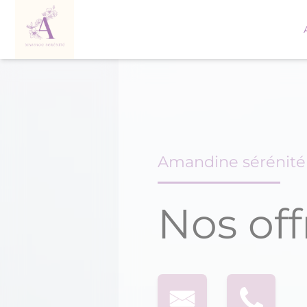
Skip
to
content
Amandine sérénit
Nos off