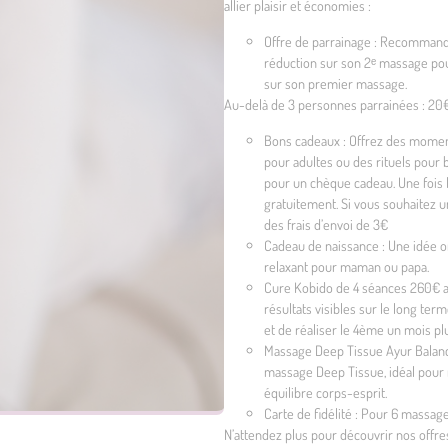
allier plaisir et économies :
Offre de parrainage : Recommandez
réduction sur son 2ᵉ massage pou
sur son premier massage.
Au-delà de 3 personnes parrainées : 20€
Bons cadeaux : Offrez des moment
pour adultes ou des rituels pour
pour un chèque cadeau. Une fois 
gratuitement. Si vous souhaitez u
des frais d’envoi de 3€
Cadeau de naissance : Une idée or
relaxant pour maman ou papa.
Cure Kobido de 4 séances 260€ au 
résultats visibles sur le long te
et de réaliser le 4ème un mois plu
Massage Deep Tissue Ayur Balance 
massage Deep Tissue, idéal pour r
équilibre corps-esprit.
Carte de fidélité : Pour 6 massa
N’attendez plus pour découvrir nos offres