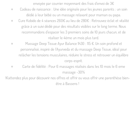
envoyée par courrier moyennant des frais d’envoi de 3€
Cadeau de naissance : Une idée originale pour les jeunes parents : un soin
dédié à leur bébé ou un massage relaxant pour maman ou papa.
Cure Kobido de 4 séances 260€ au lieu de 280€ : Retrouvez éclat et vitalité
grâce à un suivi dédié pour des résultats visibles sur le long terme. Nous
recommandons d’espacer les 3 premiers soins de 10 jours chacun, et de
réaliser le 4ème un mois plus tard.
Massage Deep Tissue Ayur Balance 1h30 : 115 €. Un soin profond et
personnalisé, inspiré de l’Ayurveda et du massage Deep Tissue, idéal pour
relâcher les tensions musculaires, réduire le stress et retrouver un équilibre
corps-esprit.
Carte de fidélité : Pour 6 massages réalisés dans les 10 mois le 6 eme
massage -30%
N’attendez plus pour découvrir nos offres et offrir ou vous offrir une parenthèse bien-
être à Bassens !