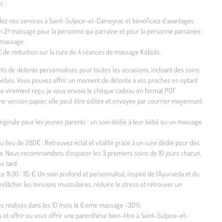
s :
z nos services à Saint-Sulpice-et-Cameyrac et bénéficiez d’avantages
on 2ᵉ massage pour la personne qui parraine et pour la personne parrainée :
 massage.
 de réduction sur la cure de 4 séances de massage Kobido.
s de détente personnalisés pour toutes les occasions, incluant des soins
 bébés. Vous pouvez offrir un moment de détente à vos proches en optant
le virement reçu, je vous envoie le chèque cadeau en format PDF
ne version papier, elle peut être éditée et envoyée par courrier moyennant
iginale pour les jeunes parents : un soin dédié à leur bébé ou un massage
lieu de 280€ : Retrouvez éclat et vitalité grâce à un suivi dédié pour des
rme. Nous recommandons d’espacer les 3 premiers soins de 10 jours chacun,
s tard.
1h30 : 115 €. Un soin profond et personnalisé, inspiré de l’Ayurveda et du
elâcher les tensions musculaires, réduire le stress et retrouver un
ges réalisés dans les 10 mois le 6 eme massage -30%
 et offrir ou vous offrir une parenthèse bien-être à Saint-Sulpice-et-