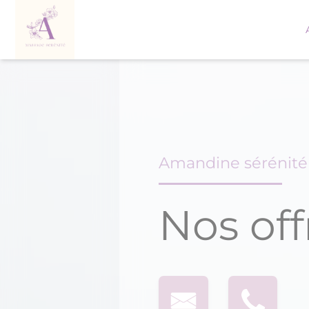
Skip
to
content
Amandine sérénit
Nos off