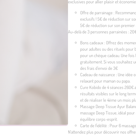
exclusives pour allier plaisir et économie
Offre de parrainage : Recommande
exclusifs ! 5€ de réduction sur s
5€ de réduction sur son premier
Au-delà de 3 personnes parrainées : 20€
Bons cadeaux : Offrez des moment
pour adultes ou des rituels pour
pour un chèque cadeau. Une fois 
gratuitement. Si vous souhaitez u
des frais d’envoi de 3€
Cadeau de naissance : Une idée or
relaxant pour maman ou papa.
Cure Kobido de 4 séances 260€ au 
résultats visibles sur le long te
et de réaliser le 4ème un mois plu
Massage Deep Tissue Ayur Balance 
massage Deep Tissue, idéal pour r
équilibre corps-esprit.
Carte de fidélité : Pour 6 massa
N’attendez plus pour découvrir nos offres