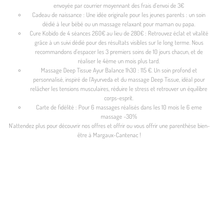
envoyée par courrier moyennant des frais d’envoi de 3€
Cadeau de naissance : Une idée originale pour les jeunes parents : un soin
dédié à leur bébé ou un massage relaxant pour maman ou papa.
Cure Kobido de 4 séances 260€ au lieu de 280€ : Retrouvez éclat et vitalité
grâce à un suivi dédié pour des résultats visibles sur le long terme. Nous
recommandons d’espacer les 3 premiers soins de 10 jours chacun, et de
réaliser le 4ème un mois plus tard.
Massage Deep Tissue Ayur Balance 1h30 : 115 €. Un soin profond et
personnalisé, inspiré de l’Ayurveda et du massage Deep Tissue, idéal pour
relâcher les tensions musculaires, réduire le stress et retrouver un équilibre
corps-esprit.
Carte de fidélité : Pour 6 massages réalisés dans les 10 mois le 6 eme
massage -30%
N’attendez plus pour découvrir nos offres et offrir ou vous offrir une parenthèse bien-
être à Margaux-Cantenac !