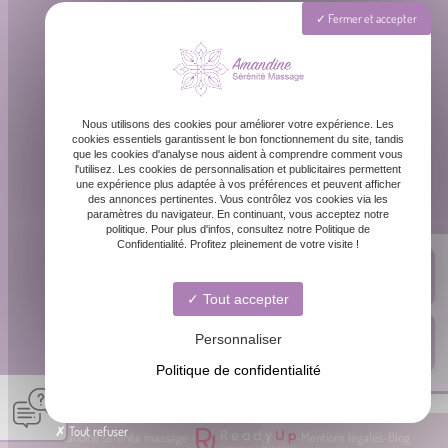
Téléphone
Fermer et accepter
06 87 31 87 39
Email
Nous utilisons des cookies pour améliorer votre expérience. Les
contact@amandinemassage.fr
cookies essentiels garantissent le bon fonctionnement du site, tandis
que les cookies d'analyse nous aident à comprendre comment vous
l'utilisez. Les cookies de personnalisation et publicitaires permettent
une expérience plus adaptée à vos préférences et peuvent afficher
Horaires
des annonces pertinentes. Vous contrôlez vos cookies via les
paramètres du navigateur. En continuant, vous acceptez notre
Lundi - Dimanche : 8h - 20h
politique. Pour plus d'infos, consultez notre Politique de
Confidentialité. Profitez pleinement de votre visite !
Tout accepter
Personnaliser
Politique de confidentialité
Tout refuser
© Amandine sérénité massage -
-
Mentions légales
-
Blog