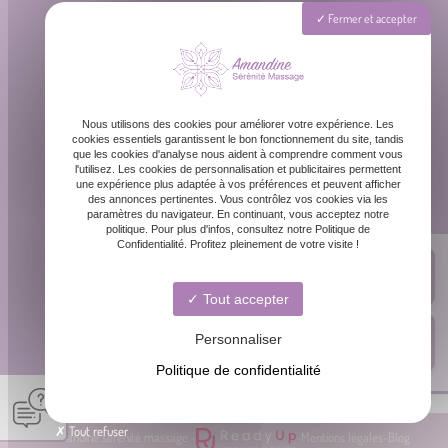
Téléphone
Fermer et accepter
06 87 31 87 39
Email
Nous utilisons des cookies pour améliorer votre expérience. Les
contact@amandinemassage.fr
cookies essentiels garantissent le bon fonctionnement du site, tandis
que les cookies d'analyse nous aident à comprendre comment vous
l'utilisez. Les cookies de personnalisation et publicitaires permettent
une expérience plus adaptée à vos préférences et peuvent afficher
Horaires
des annonces pertinentes. Vous contrôlez vos cookies via les
paramètres du navigateur. En continuant, vous acceptez notre
Lundi - Dimanche : 8h - 20h
politique. Pour plus d'infos, consultez notre Politique de
Confidentialité. Profitez pleinement de votre visite !
Tout accepter
Personnaliser
Politique de confidentialité
Tout refuser
© Amandine sérénité massage -
-
Mentions légales
-
Blog