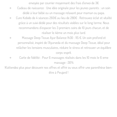
envoyée par courrier moyennant des frais d’envoi de 3€
Cadeau de naissance : Une idée originale pour les jeunes parents : un soin
dédié à leur bébé ou un massage relaxant pour maman ou papa.
Cure Kobido de 4 séances 260€ au lieu de 280€ : Retrouvez éclat et vitalité
grâce à un suivi dédié pour des résultats visibles sur le long terme. Nous
recommandons d’espacer les 3 premiers soins de 10 jours chacun, et de
réaliser le 4ème un mois plus tard.
Massage Deep Tissue Ayur Balance 1h30 : 115 €. Un soin profond et
personnalisé, inspiré de l’Ayurveda et du massage Deep Tissue, idéal pour
relâcher les tensions musculaires, réduire le stress et retrouver un équilibre
corps-esprit.
Carte de fidélité : Pour 6 massages réalisés dans les 10 mois le 6 eme
massage -30%
N’attendez plus pour découvrir nos offres et offrir ou vous offrir une parenthèse bien-
être à Peujard !