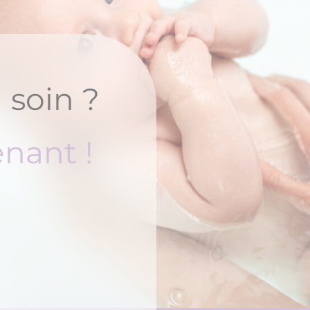
 soin ?
nant !