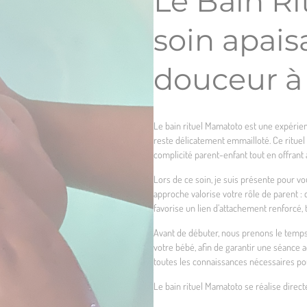
Le Bain R
soin apais
douceur à
Le bain rituel Mamatoto est une expérien
reste délicatement emmailloté. Ce rituel 
complicité parent-enfant tout en offrant
Lors de ce soin, je suis présente pour vo
approche valorise votre rôle de parent :
favorise un lien d’attachement renforcé,
Avant de débuter, nous prenons le temps 
votre bébé, afin de garantir une séance ad
toutes les connaissances nécessaires po
Le bain rituel Mamatoto se réalise direct