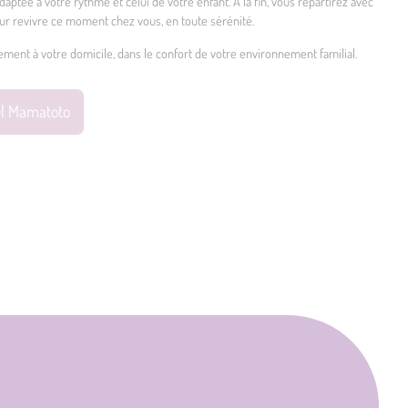
aptée à votre rythme et celui de votre enfant. À la fin, vous repartirez avec
ur revivre ce moment chez vous, en toute sérénité.
ement à votre domicile, dans le confort de votre environnement familial.
el Mamatoto