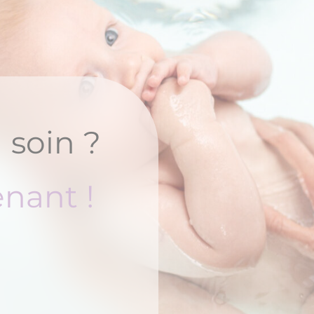
 soin ?
nant !