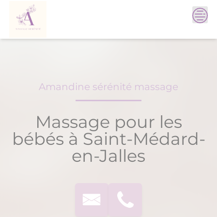
Skip
to
content
Amandine sérénité massage
Massage pour les
bébés à Saint-Médard-
en-Jalles