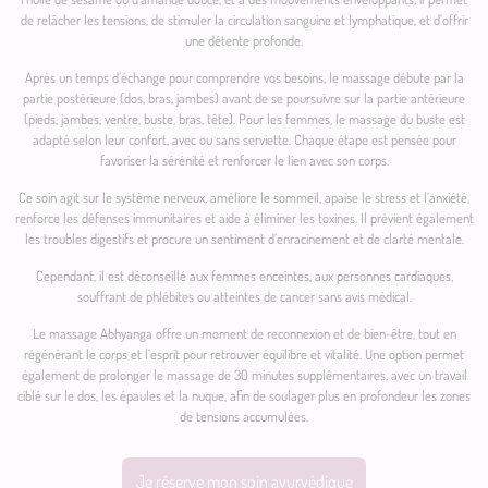
de relâcher les tensions, de stimuler la circulation sanguine et lymphatique, et d’offrir
une détente profonde.
Après un temps d’échange pour comprendre vos besoins, le massage débute par la
partie postérieure (dos, bras, jambes) avant de se poursuivre sur la partie antérieure
(pieds, jambes, ventre, buste, bras, tête). Pour les femmes, le massage du buste est
adapté selon leur confort, avec ou sans serviette. Chaque étape est pensée pour
favoriser la sérénité et renforcer le lien avec son corps.
Ce soin agit sur le système nerveux, améliore le sommeil, apaise le stress et l’anxiété,
renforce les défenses immunitaires et aide à éliminer les toxines. Il prévient également
les troubles digestifs et procure un sentiment d’enracinement et de clarté mentale.
Cependant, il est déconseillé aux femmes enceintes, aux personnes cardiaques,
souffrant de phlébites ou atteintes de cancer sans avis médical.
Le massage Abhyanga offre un moment de reconnexion et de bien-être, tout en
régénérant le corps et l’esprit pour retrouver équilibre et vitalité. Une option permet
également de prolonger le massage de 30 minutes supplémentaires, avec un travail
ciblé sur le dos, les épaules et la nuque, afin de soulager plus en profondeur les zones
de tensions accumulées.
Je réserve mon soin ayurvédique