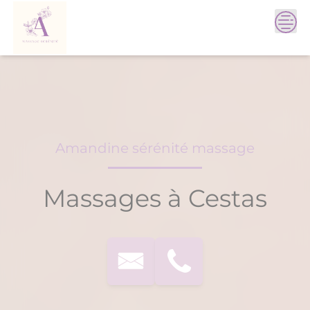
Skip
to
content
Amandine sérénité massage
Massages à Cestas