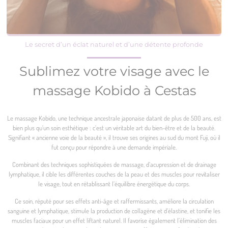
Le secret d’un éclat naturel et d’une détente profonde
Sublimez votre visage avec le
massage Kobido à Cestas
Le massage Kobido, une technique ancestrale japonaise datant de plus de 500 ans, est
bien plus qu’un soin esthétique : c’est un véritable art du bien-être et de la beauté.
Signifiant « ancienne voie de la beauté », il trouve ses origines au sud du mont Fuji, où il
fut conçu pour répondre à une demande impériale.
Combinant des techniques sophistiquées de massage, d’acupression et de drainage
lymphatique, il cible les différentes couches de la peau et des muscles pour revitaliser
le visage, tout en rétablissant l’équilibre énergétique du corps.
Ce soin, réputé pour ses effets anti-âge et raffermissants, améliore la circulation
sanguine et lymphatique, stimule la production de collagène et d’élastine, et tonifie les
muscles faciaux pour un effet liftant naturel. Il favorise également l’élimination des