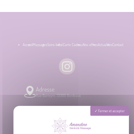
Accueil
Massages
Soins bébé
Carte Cadeau
Nos offres
Actualités
Contact
Adresse
Rue Barreyre, 33300 Bordeaux
Téléphone
Fermer et accepter
06 87 31 87 39