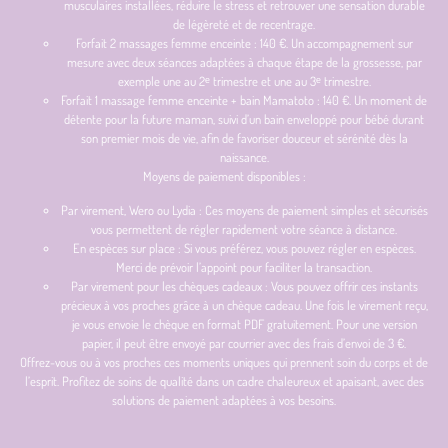
musculaires installées, réduire le stress et retrouver une sensation durable
de légèreté et de recentrage.
Forfait 2 massages femme enceinte : 140 €. Un accompagnement sur
mesure avec deux séances adaptées à chaque étape de la grossesse, par
exemple une au 2ᵉ trimestre et une au 3ᵉ trimestre.
Forfait 1 massage femme enceinte + bain Mamatoto : 140 €. Un moment de
détente pour la future maman, suivi d’un bain enveloppé pour bébé durant
son premier mois de vie, afin de favoriser douceur et sérénité dès la
naissance.
Moyens de paiement disponibles :
Par virement, Wero ou Lydia : Ces moyens de paiement simples et sécurisés
vous permettent de régler rapidement votre séance à distance.
En espèces sur place : Si vous préférez, vous pouvez régler en espèces.
Merci de prévoir l’appoint pour faciliter la transaction.
Par virement pour les chèques cadeaux : Vous pouvez offrir ces instants
précieux à vos proches grâce à un chèque cadeau. Une fois le virement reçu,
je vous envoie le chèque en format PDF gratuitement. Pour une version
papier, il peut être envoyé par courrier avec des frais d’envoi de 3 €.
Offrez-vous ou à vos proches ces moments uniques qui prennent soin du corps et de
l’esprit. Profitez de soins de qualité dans un cadre chaleureux et apaisant, avec des
solutions de paiement adaptées à vos besoins.