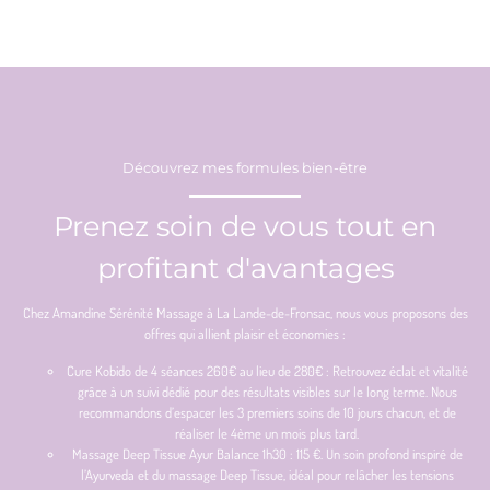
Découvrez mes formules bien-être
Prenez soin de vous tout en
profitant d'avantages
Chez Amandine Sérénité Massage à La Lande-de-Fronsac, nous vous proposons des
offres qui allient plaisir et économies :
Cure Kobido de 4 séances 260€ au lieu de 280€ : Retrouvez éclat et vitalité
grâce à un suivi dédié pour des résultats visibles sur le long terme. Nous
recommandons d’espacer les 3 premiers soins de 10 jours chacun, et de
réaliser le 4ème un mois plus tard.
Massage Deep Tissue Ayur Balance 1h30 : 115 €. Un soin profond inspiré de
l’Ayurveda et du massage Deep Tissue, idéal pour relâcher les tensions