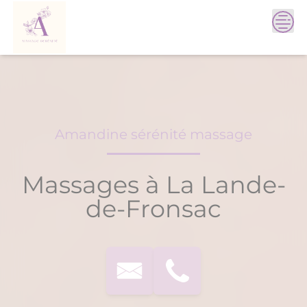
Skip
to
content
Amandine sérénité massage
Massages à La Lande-
de-Fronsac