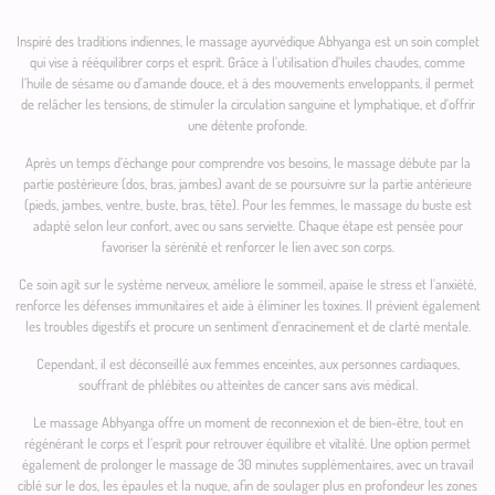
Inspiré des traditions indiennes, le massage ayurvédique Abhyanga est un soin complet
qui vise à rééquilibrer corps et esprit. Grâce à l’utilisation d’huiles chaudes, comme
l’huile de sésame ou d’amande douce, et à des mouvements enveloppants, il permet
de relâcher les tensions, de stimuler la circulation sanguine et lymphatique, et d’offrir
une détente profonde.
Après un temps d’échange pour comprendre vos besoins, le massage débute par la
partie postérieure (dos, bras, jambes) avant de se poursuivre sur la partie antérieure
(pieds, jambes, ventre, buste, bras, tête). Pour les femmes, le massage du buste est
adapté selon leur confort, avec ou sans serviette. Chaque étape est pensée pour
favoriser la sérénité et renforcer le lien avec son corps.
Ce soin agit sur le système nerveux, améliore le sommeil, apaise le stress et l’anxiété,
renforce les défenses immunitaires et aide à éliminer les toxines. Il prévient également
les troubles digestifs et procure un sentiment d’enracinement et de clarté mentale.
Cependant, il est déconseillé aux femmes enceintes, aux personnes cardiaques,
souffrant de phlébites ou atteintes de cancer sans avis médical.
Le massage Abhyanga offre un moment de reconnexion et de bien-être, tout en
régénérant le corps et l’esprit pour retrouver équilibre et vitalité. Une option permet
également de prolonger le massage de 30 minutes supplémentaires, avec un travail
ciblé sur le dos, les épaules et la nuque, afin de soulager plus en profondeur les zones