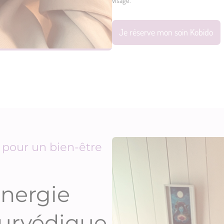
Je réserve mon soin Kobido
 pour un bien-être
énergie
yurvédique