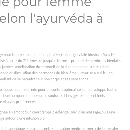
ge pour femme
elon l'ayurvéda à
ge pour femme enceinte s’adapte à votre énergie vitale (doshas : Vata, Pitta,
sé à partir du 2ᵉ trimestre jusqu’au terme, il procure de nombreux bienfaits
jambes, amélioration du sommeil, de la digestion et de la circulation,
onde et stimulation des hormones du bien-être. Il favorise aussi le lien
ettant de se recentrer sur son corps et ses sensations.
ur coussin de maternité pour un confort optimal, ce soin enveloppe tout le
 effleuré uniquement si vous le souhaitez). Les gestes doux et lents
e et à vos préférences.
née en amont d’un court temps d’échange, suivi d’un massage, puis une
e autour d’une infusion bio.
 thérapeutique. En cas de contre-indication médicale, merci de le signaler