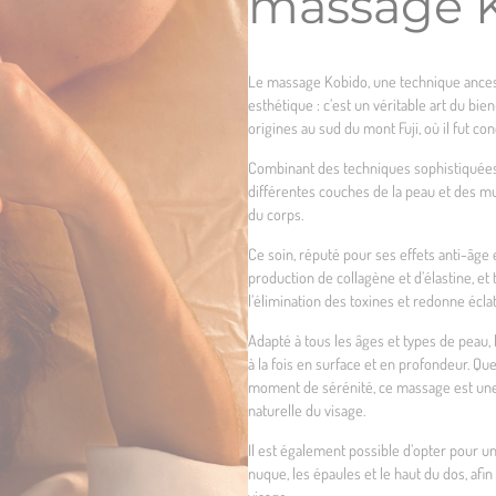
massage K
Le massage Kobido, une technique ancestr
esthétique : c’est un véritable art du bien
origines au sud du mont Fuji, où il fut 
Combinant des techniques sophistiquées 
différentes couches de la peau et des mus
du corps.
Ce soin, réputé pour ses effets anti-âge 
production de collagène et d’élastine, et 
l’élimination des toxines et redonne éclat 
Adapté à tous les âges et types de peau,
à la fois en surface et en profondeur. Que 
moment de sérénité, ce massage est une 
naturelle du visage.
Il est également possible d’opter pour u
nuque, les épaules et le haut du dos, afi
visage.