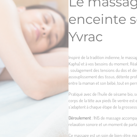
Le massa
enceinte s
Yvrac
Inspiré de la tradition indienne, le massa
Kapha) et à vos besoins du moment. Réali
: soulagement des tensions du dos et des 
assouplissement des tissus, détente prof
entre la maman et son bébé, tout en perm
Pratiqué avec de l’huile de sésame bio, s
corps de la tête aux pieds (le ventre est
s’adaptent à chaque étape de la grossess
Déroulement
: 1h15 de massage accompag
relaxation sonore et un moment de partag
Ce massage est un soin de bien-être, non