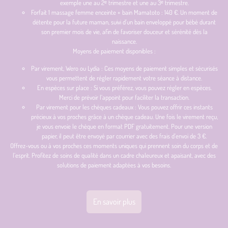
exemple une au 2ᵉ trimestre et une au 3ᵉ trimestre.
Forfait 1 massage femme enceinte + bain Mamatoto : 140 €. Un moment de
détente pour la future maman, suivi d’un bain enveloppé pour bébé durant
son premier mois de vie, afin de favoriser douceur et sérénité dès la
naissance.
Moyens de paiement disponibles :
Par virement, Wero ou Lydia : Ces moyens de paiement simples et sécurisés
vous permettent de régler rapidement votre séance à distance.
En espèces sur place : Si vous préférez, vous pouvez régler en espèces.
Merci de prévoir l’appoint pour faciliter la transaction.
Par virement pour les chèques cadeaux : Vous pouvez offrir ces instants
précieux à vos proches grâce à un chèque cadeau. Une fois le virement reçu,
je vous envoie le chèque en format PDF gratuitement. Pour une version
papier, il peut être envoyé par courrier avec des frais d’envoi de 3 €.
Offrez-vous ou à vos proches ces moments uniques qui prennent soin du corps et de
l’esprit. Profitez de soins de qualité dans un cadre chaleureux et apaisant, avec des
solutions de paiement adaptées à vos besoins.
En savoir plus