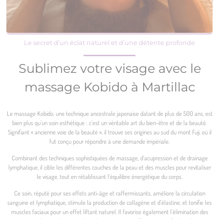
Le secret d’un éclat naturel et d’une détente profonde
Sublimez votre visage avec le
massage Kobido à Martillac
Le massage Kobido, une technique ancestrale japonaise datant de plus de 500 ans, est
bien plus qu’un soin esthétique : c’est un véritable art du bien-être et de la beauté.
Signifiant « ancienne voie de la beauté », il trouve ses origines au sud du mont Fuji, où il
fut conçu pour répondre à une demande impériale.
Combinant des techniques sophistiquées de massage, d’acupression et de drainage
lymphatique, il cible les différentes couches de la peau et des muscles pour revitaliser
le visage, tout en rétablissant l’équilibre énergétique du corps.
Ce soin, réputé pour ses effets anti-âge et raffermissants, améliore la circulation
sanguine et lymphatique, stimule la production de collagène et d’élastine, et tonifie les
muscles faciaux pour un effet liftant naturel. Il favorise également l’élimination des