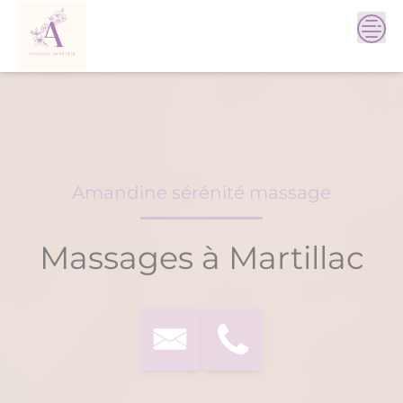
Skip
to
content
Amandine sérénité massage
Massages à Martillac