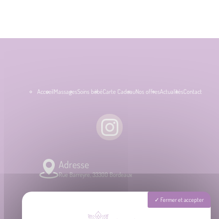
Accueil
Massages
Soins bébé
Carte Cadeau
Nos offres
Actualités
Contact
Adresse
Rue Barreyre, 33300 Bordeaux
Téléphone
Fermer et accepter
06 87 31 87 39