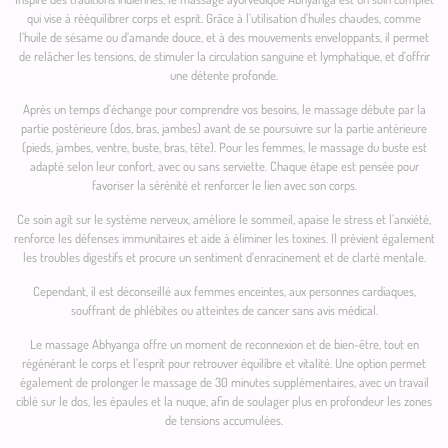
qui vise à rééquilibrer corps et esprit. Grâce à l’utilisation d’huiles chaudes, comme
l’huile de sésame ou d’amande douce, et à des mouvements enveloppants, il permet
de relâcher les tensions, de stimuler la circulation sanguine et lymphatique, et d’offrir
une détente profonde.
Après un temps d’échange pour comprendre vos besoins, le massage débute par la
partie postérieure (dos, bras, jambes) avant de se poursuivre sur la partie antérieure
(pieds, jambes, ventre, buste, bras, tête). Pour les femmes, le massage du buste est
adapté selon leur confort, avec ou sans serviette. Chaque étape est pensée pour
favoriser la sérénité et renforcer le lien avec son corps.
Ce soin agit sur le système nerveux, améliore le sommeil, apaise le stress et l’anxiété,
renforce les défenses immunitaires et aide à éliminer les toxines. Il prévient également
les troubles digestifs et procure un sentiment d’enracinement et de clarté mentale.
Cependant, il est déconseillé aux femmes enceintes, aux personnes cardiaques,
souffrant de phlébites ou atteintes de cancer sans avis médical.
Le massage Abhyanga offre un moment de reconnexion et de bien-être, tout en
régénérant le corps et l’esprit pour retrouver équilibre et vitalité. Une option permet
également de prolonger le massage de 30 minutes supplémentaires, avec un travail
ciblé sur le dos, les épaules et la nuque, afin de soulager plus en profondeur les zones
de tensions accumulées.