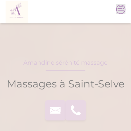
Skip
to
content
Amandine sérénité massage
Massages à Saint-Selve