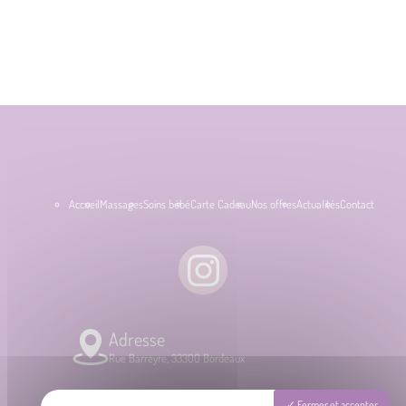
Accueil
Massages
Soins bébé
Carte Cadeau
Nos offres
Actualités
Contact
Adresse
Rue Barreyre, 33300 Bordeaux
Fermer et accepter