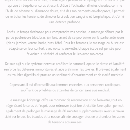
qui vise à rééquilibrer corps et esprit. Grâce à l’utilisation d’huiles chaudes, comme
l’huile de sésame ou d’amande douce, et à des mouvements enveloppants, il permet
de relâcher les tensions, de stimuler la circulation sanguine et lymphatique, et d’offrir
une détente profonde.
Après un temps d’échange pour comprendre vos besoins, le massage débute par la
partie postérieure (dos, bras, jambes) avant de se poursuivre sur la partie antérieure
(pieds, jambes, ventre, buste, bras, tête). Pour les femmes, le massage du buste est
adapté selon leur confort, avec ou sans serviette. Chaque étape est pensée pour
favoriser la sérénité et renforcer le lien avec son corps.
Ce soin agit sur le système nerveux, améliore le sommeil, apaise le stress et l’anxiété,
renforce les défenses immunitaires et aide à éliminer les toxines. Il prévient également
les troubles digestifs et procure un sentiment d’enracinement et de clarté mentale.
Cependant, il est déconseillé aux femmes enceintes, aux personnes cardiaques,
souffrant de phlébites ou atteintes de cancer sans avis médical.
Le massage Abhyanga offre un moment de reconnexion et de bien-être, tout en
régénérant le corps et l’esprit pour retrouver équilibre et vitalité. Une option permet
également de prolonger le massage de 30 minutes supplémentaires, avec un travail
ciblé sur le dos, les épaules et la nuque, afin de soulager plus en profondeur les zones
de tensions accumulées.