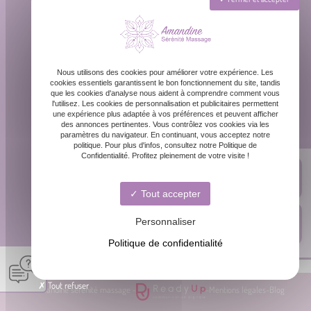
Téléphone
06 87 31 87 39
Email
Nous utilisons des cookies pour améliorer votre expérience. Les
contact@amandinemassage.fr
cookies essentiels garantissent le bon fonctionnement du site, tandis
que les cookies d'analyse nous aident à comprendre comment vous
l'utilisez. Les cookies de personnalisation et publicitaires permettent
une expérience plus adaptée à vos préférences et peuvent afficher
Horaires
des annonces pertinentes. Vous contrôlez vos cookies via les
paramètres du navigateur. En continuant, vous acceptez notre
Lundi - Dimanche : 8h - 20h
politique. Pour plus d'infos, consultez notre Politique de
Confidentialité. Profitez pleinement de votre visite !
Tout accepter
Personnaliser
Politique de confidentialité
Tout refuser
© Amandine sérénité massage -
-
Mentions légales
-
Blog