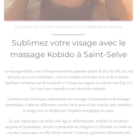
Le secret d’un éclat naturel et d’une détente profonde
Sublimez votre visage avec le
massage Kobido à Saint-Selve
Le massage Kobido, une technique ancestrale japonaise datant de plus de 500 ans, est
bien plus qu’un soin esthétique : c’est un véritable art du bien-être et de la beauté.
Signifiant « ancienne voie de la beauté », il trouve ses origines au sud du mont Fuji, où il
fut conçu pour répondre à une demande impériale.
Combinant des techniques sophistiquées de massage, d’acupression et de drainage
lymphatique, il cible les différentes couches de la peau et des muscles pour revitaliser
le visage, tout en rétablissant l’équilibre énergétique du corps.
Ce soin, réputé pour ses effets anti-âge et raffermissants, améliore la circulation
sanguine et lymphatique, stimule la production de collagène et d’élastine, et tonifie les
muscles faciaux pour un effet liftant naturel. Il favorise également l’élimination des