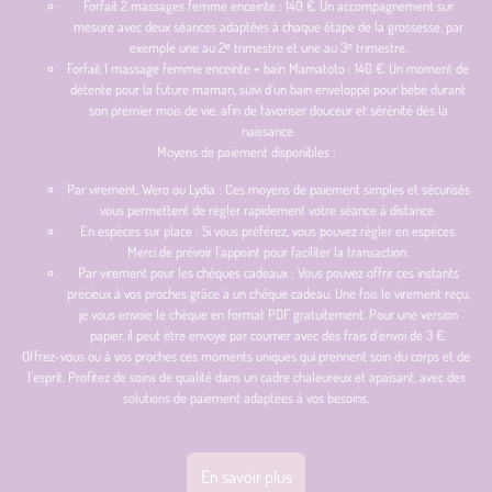
Forfait 2 massages femme enceinte : 140 €. Un accompagnement sur
mesure avec deux séances adaptées à chaque étape de la grossesse, par
exemple une au 2ᵉ trimestre et une au 3ᵉ trimestre.
Forfait 1 massage femme enceinte + bain Mamatoto : 140 €. Un moment de
détente pour la future maman, suivi d’un bain enveloppé pour bébé durant
son premier mois de vie, afin de favoriser douceur et sérénité dès la
naissance.
Moyens de paiement disponibles :
Par virement, Wero ou Lydia : Ces moyens de paiement simples et sécurisés
vous permettent de régler rapidement votre séance à distance.
En espèces sur place : Si vous préférez, vous pouvez régler en espèces.
Merci de prévoir l’appoint pour faciliter la transaction.
Par virement pour les chèques cadeaux : Vous pouvez offrir ces instants
précieux à vos proches grâce à un chèque cadeau. Une fois le virement reçu,
je vous envoie le chèque en format PDF gratuitement. Pour une version
papier, il peut être envoyé par courrier avec des frais d’envoi de 3 €.
Offrez-vous ou à vos proches ces moments uniques qui prennent soin du corps et de
l’esprit. Profitez de soins de qualité dans un cadre chaleureux et apaisant, avec des
solutions de paiement adaptées à vos besoins.
En savoir plus