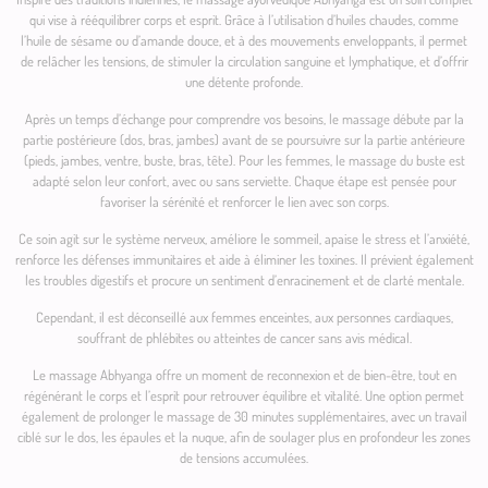
qui vise à rééquilibrer corps et esprit. Grâce à l’utilisation d’huiles chaudes, comme
l’huile de sésame ou d’amande douce, et à des mouvements enveloppants, il permet
de relâcher les tensions, de stimuler la circulation sanguine et lymphatique, et d’offrir
une détente profonde.
Après un temps d’échange pour comprendre vos besoins, le massage débute par la
partie postérieure (dos, bras, jambes) avant de se poursuivre sur la partie antérieure
(pieds, jambes, ventre, buste, bras, tête). Pour les femmes, le massage du buste est
adapté selon leur confort, avec ou sans serviette. Chaque étape est pensée pour
favoriser la sérénité et renforcer le lien avec son corps.
Ce soin agit sur le système nerveux, améliore le sommeil, apaise le stress et l’anxiété,
renforce les défenses immunitaires et aide à éliminer les toxines. Il prévient également
les troubles digestifs et procure un sentiment d’enracinement et de clarté mentale.
Cependant, il est déconseillé aux femmes enceintes, aux personnes cardiaques,
souffrant de phlébites ou atteintes de cancer sans avis médical.
Le massage Abhyanga offre un moment de reconnexion et de bien-être, tout en
régénérant le corps et l’esprit pour retrouver équilibre et vitalité. Une option permet
également de prolonger le massage de 30 minutes supplémentaires, avec un travail
ciblé sur le dos, les épaules et la nuque, afin de soulager plus en profondeur les zones
de tensions accumulées.