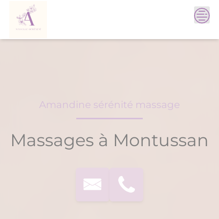
Skip
to
content
Amandine sérénité massage
Massages à Montussan