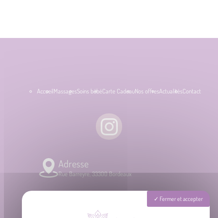
Accueil
Massages
Soins bébé
Carte Cadeau
Nos offres
Actualités
Contact
Adresse
Rue Barreyre, 33300 Bordeaux
Téléphone
Fermer et accepter
06 87 31 87 39