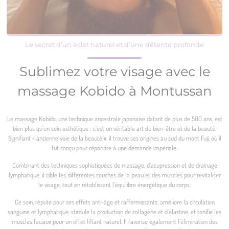
Le secret d’un éclat naturel et d’une détente profonde
Sublimez votre visage avec le
massage Kobido à Montussan
Le massage Kobido, une technique ancestrale japonaise datant de plus de 500 ans, est
bien plus qu’un soin esthétique : c’est un véritable art du bien-être et de la beauté.
Signifiant « ancienne voie de la beauté », il trouve ses origines au sud du mont Fuji, où il
fut conçu pour répondre à une demande impériale.
Combinant des techniques sophistiquées de massage, d’acupression et de drainage
lymphatique, il cible les différentes couches de la peau et des muscles pour revitaliser
le visage, tout en rétablissant l’équilibre énergétique du corps.
Ce soin, réputé pour ses effets anti-âge et raffermissants, améliore la circulation
sanguine et lymphatique, stimule la production de collagène et d’élastine, et tonifie les
muscles faciaux pour un effet liftant naturel. Il favorise également l’élimination des