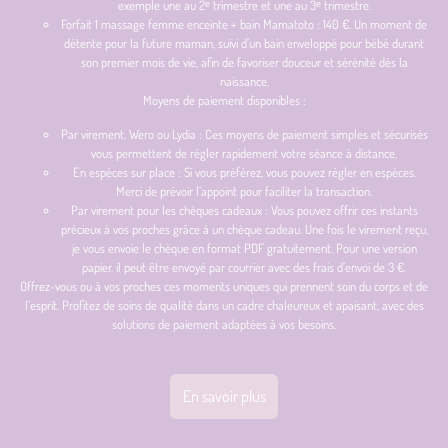
exemple une au 2ᵉ trimestre et une au 3ᵉ trimestre.
Forfait 1 massage femme enceinte + bain Mamatoto : 140 €. Un moment de
détente pour la future maman, suivi d’un bain enveloppé pour bébé durant
son premier mois de vie, afin de favoriser douceur et sérénité dès la
naissance.
Moyens de paiement disponibles :
Par virement, Wero ou Lydia : Ces moyens de paiement simples et sécurisés
vous permettent de régler rapidement votre séance à distance.
En espèces sur place : Si vous préférez, vous pouvez régler en espèces.
Merci de prévoir l’appoint pour faciliter la transaction.
Par virement pour les chèques cadeaux : Vous pouvez offrir ces instants
précieux à vos proches grâce à un chèque cadeau. Une fois le virement reçu,
je vous envoie le chèque en format PDF gratuitement. Pour une version
papier, il peut être envoyé par courrier avec des frais d’envoi de 3 €.
Offrez-vous ou à vos proches ces moments uniques qui prennent soin du corps et de
l’esprit. Profitez de soins de qualité dans un cadre chaleureux et apaisant, avec des
solutions de paiement adaptées à vos besoins.
En savoir plus